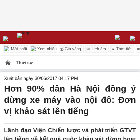
Mới nhất
Xem nhiều
💰 Giá vàng
📅 Lịch âm
☀️ Thời tiết

Thời sự
Xuất bản ngày 30/06/2017 04:17 PM
Hơn 90% dân Hà Nội đồng ý
dừng xe máy vào nội đô: Đơn
vị khảo sát lên tiếng
Lãnh đạo Viện Chiến lược và phát triển GTVT
lên tiếng về kết quả cuộc khảo sát dừng hoạt