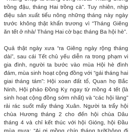
trồng đậu, tháng Hai trồng cà”. Tuy nhiên, nhịp
điệu sản xuất tiểu nông những tháng này ngày
trước không thật khẩn trương vì “Tháng Giêng
ăn tết ở nhà/ Tháng Hai cờ bạc tháng Ba hội hè”.
Quả thật ngày xưa “ra Giêng ngày rộng tháng
dài”, sau cái Tết chủ yếu diễn ra trong phạm vi
gia đình, người ta bước vào mùa Hội hè đình
đám, mùa sinh hoạt cộng đồng với “gái tháng hai
giai tháng tám”: Hội xoan đất tổ, Quan họ Bắc
Ninh, Hội pháo Đồng Kỵ ngay từ mồng 4 tết (là
sinh hoạt cộng đồng sớm nhất) và “các hội làng”
rải rác suốt mấy tháng Xuân. Người ta trẩy hội
chùa Hương tháng 2 cho đến hội chùa Dâu
tháng 4 và chỉ kết thúc với hội Gióng, hội Đầu
mùa mưa: “Ai ơi mồng chín tháng tư/Không đi