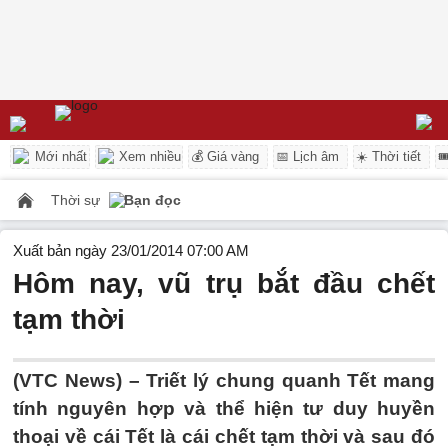
Mới nhất
Xem nhiều
💰 Giá vàng
📅 Lịch âm
☀️ Thời tiết

Thời sự
Bạn đọc
Xuất bản ngày 23/01/2014 07:00 AM
Hôm nay, vũ trụ bắt đầu chết
tạm thời
(VTC News) – Triết lý chung quanh Tết mang
tính nguyên hợp và thể hiện tư duy huyền
thoại về cái Tết là cái chết tạm thời và sau đó