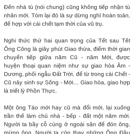
Đến nhà tù (nói chung) cũng không tiếp nhận tù
nhân mới. Tóm lại đó là sự dừng nghỉ hoàn toàn,
để hợp với cái chết tạm thời của vũ trụ.
Nghi thức thứ hai quan trọng của Tết sau Tết
Ông Công là giây phút Giao thừa, điểm thời gian
chuyển tiếp giữa năm Cũ - năm Mới, được
huyện thoại quan niệm như sự giao hòa Âm -
Dương, phối ngẫu Đất Trời, để từ trong cái Chết -
Cũ nảy sinh sự Sống - Mới… Giao hòa, giao hợp
là triết lý Phồn Thực.
Một ông Táo mới hay cũ mà đổi mới, lại xuống
trần thế làm chủ nhà - bếp - đất một năm mới.
Người ta bầy cỗ cúng ở ngoài sân để đón ông,
mừng ông. Người ta còn thay những Ông Đầu