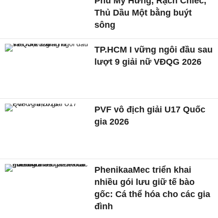
Phú Mỹ Hưng, Rạch Chiếc,
Thủ Dầu Một bằng buýt
sông
TP.HCM I vững ngôi đầu sau
lượt 9 giải nữ VĐQG 2026
PVF vô địch giải U17 Quốc
gia 2026
PhenikaaMec triển khai
nhiều gói lưu giữ tế bào
gốc: Cá thể hóa cho các gia
đình