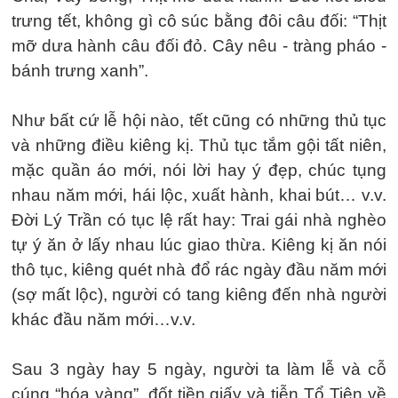
trưng tết, không gì cô súc bằng đôi câu đối: “Thịt
mỡ dưa hành câu đối đỏ. Cây nêu - tràng pháo -
bánh trưng xanh”.
Như bất cứ lễ hội nào, tết cũng có những thủ tục
và những điều kiêng kị. Thủ tục tắm gội tất niên,
mặc quần áo mới, nói lời hay ý đẹp, chúc tụng
nhau năm mới, hái lộc, xuất hành, khai bút… v.v.
Đời Lý Trần có tục lệ rất hay: Trai gái nhà nghèo
tự ý ăn ở lấy nhau lúc giao thừa. Kiêng kị ăn nói
thô tục, kiêng quét nhà đổ rác ngày đầu năm mới
(sợ mất lộc), người có tang kiêng đến nhà người
khác đầu năm mới…v.v.
Sau 3 ngày hay 5 ngày, người ta làm lễ và cỗ
cúng “hóa vàng”, đốt tiền giấy và tiễn Tổ Tiên về