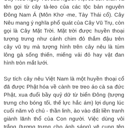
tên gọi từ cây tà-leo của các tộc bản nguyên
Đông Nam Á (Môn Khơ -me, Tày Thái cổ). Cây
Nêu mang ý nghĩa phổ quát của Cây Vũ Trụ, còn
gọi là Cây Mặt Trời. Mặt trời được huyền thoại
tượng trưng như cánh chim đỏ thắm đậu trên
cây vũ trụ mà tượng hình trên cây nêu là túm
lông gà sống thiến, miếng vải đỏ hay vật đan
hình tròn mắt lưới.
Sự tích cây nêu Việt Nam là một huyền thoại cổ
đã được Phật hóa về cành tre treo áo cà sa đức
Phật, xua đuổi bầy quỷ dữ từ biển Đông (tượng
trưng cho bóng tối, thế lực hắc ám) lợi dụng lúc
cuối năm vô chủ - thần linh, ào vào đất liền tranh
giành lãnh thổ của Con người. Việc dùng vôi
trắng (tượng trưng cho ánh sáng) vẽ cung tên