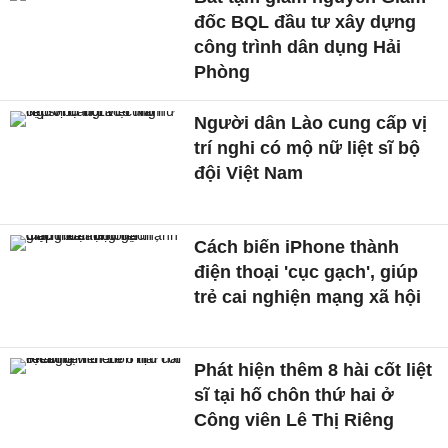
đốc BQL đầu tư xây dựng
công trình dân dụng Hải
Phòng
Người dân Lào cung cấp vị
trí nghi có mộ nữ liệt sĩ bộ
đội Việt Nam
Cách biến iPhone thành
điện thoại 'cục gạch', giúp
trẻ cai nghiện mạng xã hội
Phát hiện thêm 8 hài cốt liệt
sĩ tại hố chôn thứ hai ở
Công viên Lê Thị Riêng