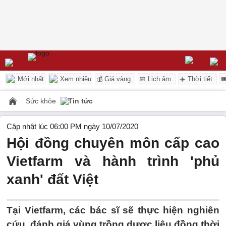
Mới nhất
Xem nhiều
💰 Giá vàng
📅 Lịch âm
☀️ Thời tiết

Sức khỏe
Tin tức
Cập nhật lúc 06:00 PM ngày 10/07/2020
Hội đồng chuyên môn cấp cao
Vietfarm và hành trình 'phủ
xanh' đất Việt
Tại Vietfarm, các bác sĩ sẽ thực hiện nghiên
cứu, đánh giá vùng trồng dược liệu đồng thời