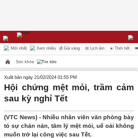
Mới nhất
Xem nhiều
💰 Giá vàng
📅 Lịch âm
☀️ Thời tiết

Sức khỏe
Tin tức
Xuất bản ngày 21/02/2024 01:55 PM
Hội chứng mệt mỏi, trầm cảm
sau kỳ nghỉ Tết
(VTC News) -
Nhiều nhân viên văn phòng bày
tỏ sự chán nản, tâm lý mệt mỏi, uể oải không
muốn trở lại công việc sau Tết.