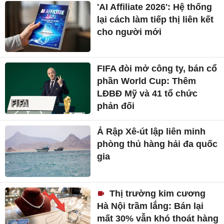
'AI Affiliate 2026': Hệ thống
lại cách làm tiếp thị liên kết
cho người mới
FIFA đòi mở công ty, bán cổ
phần World Cup: Thêm
LĐBĐ Mỹ và 41 tổ chức
phản đối
Ả Rập Xê-út lập liên minh
phòng thủ hàng hải đa quốc
gia
Thị trường kim cương
Hà Nội trầm lắng: Bán lại
mất 30% vẫn khó thoát hàng