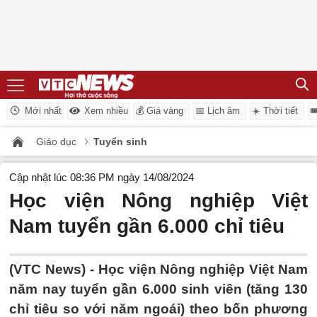
Mới nhất
Xem nhiều
💰 Giá vàng
📅 Lịch âm
☀️ Thời tiết

Giáo dục
Tuyển sinh
Cập nhật lúc 08:36 PM ngày 14/08/2024
Học viện Nông nghiệp Việt
Nam tuyển gần 6.000 chỉ tiêu
(VTC News) -
Học viện Nông nghiệp Việt Nam
năm nay tuyển gần 6.000 sinh viên (tăng 130
chỉ tiêu so với năm ngoái) theo bốn phương