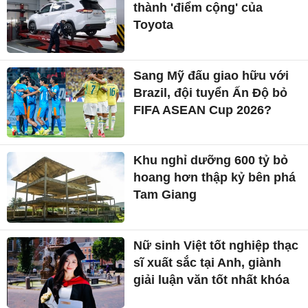
thành 'điểm cộng' của
Toyota
Sang Mỹ đấu giao hữu với
Brazil, đội tuyển Ấn Độ bỏ
FIFA ASEAN Cup 2026?
Khu nghỉ dưỡng 600 tỷ bỏ
hoang hơn thập kỷ bên phá
Tam Giang
Nữ sinh Việt tốt nghiệp thạc
sĩ xuất sắc tại Anh, giành
giải luận văn tốt nhất khóa