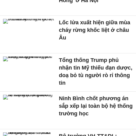
Hồng' ở Hà Nội
Lốc lửa xuất hiện giữa mùa
cháy rừng khốc liệt ở châu
Âu
Tổng thống Trump phủ
nhận tin Mỹ thiếu đạn dược,
doạ bỏ tù người rò rỉ thông
tin
Ninh Bình chốt phương án
sắp xếp lại toàn bộ hệ thống
trường học
Bộ trưởng VH-TT&DL: