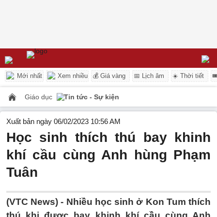
Mới nhất
Xem nhiều
💰 Giá vàng
📅 Lịch âm
☀️ Thời tiết

Giáo dục
Tin tức - Sự kiện
Xuất bản ngày 06/02/2023 10:56 AM
Học sinh thích thú bay khinh
khí cầu cùng Anh hùng Phạm
Tuân
(VTC News) -
Nhiều học sinh ở Kon Tum thích
thú khi được bay khinh khí cầu cùng Anh