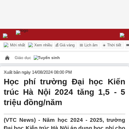
Mới nhất
Xem nhiều
💰 Giá vàng
📅 Lịch âm
☀️ Thời tiết

Giáo dục
Tuyển sinh
Xuất bản ngày 14/08/2024 08:00 PM
Học phí trường Đại học Kiến
trúc Hà Nội 2024 tăng 1,5 - 5
triệu đồng/năm
(VTC News) -
Năm học 2024 - 2025, trường
Đại học Kiến trúc Hà Nội áp dụng học phí cho