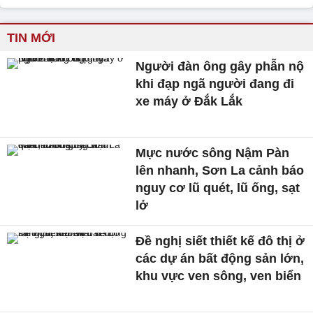
TIN MỚI
Người đàn ông gây phẫn nộ
khi đạp ngã người đang đi
xe máy ở Đắk Lắk
Mực nước sông Nậm Pàn
lên nhanh, Sơn La cảnh báo
nguy cơ lũ quét, lũ ống, sạt
lở
Đề nghị siết thiết kế đô thị ở
các dự án bất động sản lớn,
khu vực ven sông, ven biển