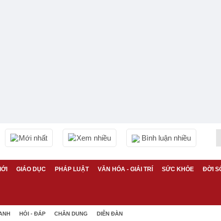
Mới nhất
Xem nhiều
Bình luận nhiều
IỚI
GIÁO DỤC
PHÁP LUẬT
VĂN HÓA - GIẢI TRÍ
SỨC KHỎE
ĐỜI S
 ANH
HỎI - ĐÁP
CHÂN DUNG
DIỄN ĐÀN