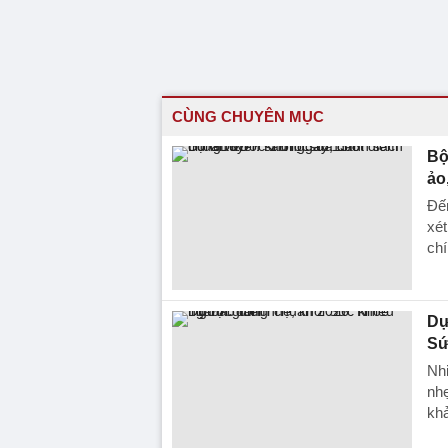
CÙNG CHUYÊN MỤC
Bộ
ảo
Đến
xé
chí
Dự
Sứ
Nhi
nh
khả