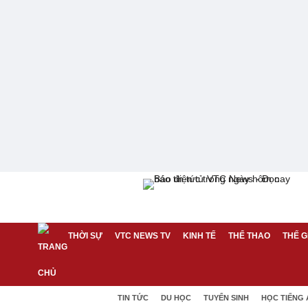
THỜI SỰ
VTC NEWS TV
KINH TẾ
THỂ THAO
THẾ G
TIN TỨC
DU HỌC
TUYỂN SINH
HỌC TIẾNG