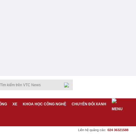
ỐNG
XE
KHOA HỌC CÔNG NGHỆ
CHUYỂN ĐỔI XANH
Liên hệ quảng cáo:
024 36321588