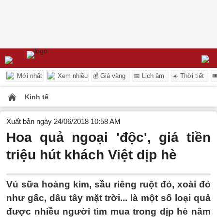
Mới nhất
Xem nhiều
💰 Giá vàng
📅 Lịch âm
☀️ Thời tiết

Kinh tế
Xuất bản ngày 24/06/2018 10:58 AM
Hoa quả ngoại 'độc', giá tiền
triệu hút khách Việt dịp hè
Vú sữa hoàng kim, sầu riêng ruột đỏ, xoài đỏ
như gấc, dâu tây mặt trời... là một số loại quả
được nhiều người tìm mua trong dịp hè năm