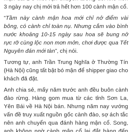
3 ngày nay chị mới trả hết hơn 100 cành mận cổ.
“
Tầm này cành mận hoa mới chỉ nở điểm vài
bông, có cành chỉ toàn nụ. Nhưng cắm vào bình
nước khoảng 10-15 ngày sau hoa sẽ bung nở
rực rỡ cùng lộc non mơn mởn, chơi được qua Tết
Nguyên đán mới tàn
”, chị nói.
Tương tự, anh Trần Trung Nghĩa ở Thường Tín
(Hà Nội) cũng tất bật bó mận để shipper giao cho
khách đã đặt.
Anh chia sẻ, mấy năm trước anh đều buôn cành
đào rừng. Hàng gom mua từ các tỉnh Sơn La,
Yên Bái về Hà Nội bán. Nhưng năm nay vướng
vấn đề truy xuất nguồn gốc cành đào, sợ ách tắc
nên anh chuyển qua đánh hàng mận cổ. Song,
anh không ngờ cành mận cổ lại đắt hàng đến