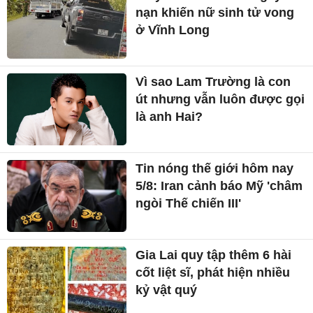
nạn khiến nữ sinh tử vong
ở Vĩnh Long
Vì sao Lam Trường là con
út nhưng vẫn luôn được gọi
là anh Hai?
Tin nóng thế giới hôm nay
5/8: Iran cảnh báo Mỹ 'châm
ngòi Thế chiến III'
Gia Lai quy tập thêm 6 hài
cốt liệt sĩ, phát hiện nhiều
kỷ vật quý