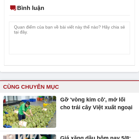
Bình luận
CÙNG CHUYÊN MỤC
Gỡ 'vòng kim cô', mở lối
cho trái cây Việt xuất ngoại
Giá xăng dầu hôm nay 5/8: