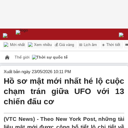
Mới nhất
Xem nhiều
💰 Giá vàng
📅 Lịch âm
☀️ Thời tiết

Thế giới
Thời sự quốc tế
Xuất bản ngày 23/05/2026 10:11 PM
Hồ sơ mật mới nhất hé lộ cuộc
chạm trán giữa UFO với 13
chiến đấu cơ
(VTC News) -
Theo New York Post, những tài
liệu mật mới được công bố tiết lộ chi tiết về