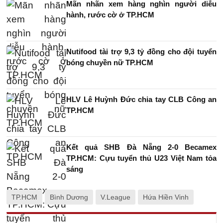
Mãn nhãn xem hàng nghìn người diễu
hành, rước cờ ở TP.HCM
Nutifood tài trợ 9,3 tỷ đồng cho đội tuyển
bóng chuyền nữ TP.HCM
HLV Lê Huỳnh Đức chia tay CLB Công an
TP.HCM
Kết quả SHB Đà Nẵng 2-0 Becamex
TP.HCM: Cựu tuyển thủ U23 Việt Nam tỏa
sáng
TP.HCM
Bình Dương
V.League
Hứa Hiền Vinh