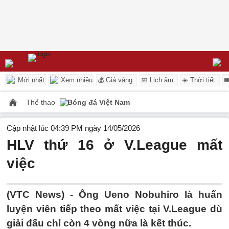
Mới nhất
Xem nhiều
💰 Giá vàng
📅 Lịch âm
☀️ Thời tiết

Thể thao
Bóng đá Việt Nam
Cập nhật lúc 04:39 PM ngày 14/05/2026
HLV thứ 16 ở V.League mất
việc
(VTC News) -
Ông Ueno Nobuhiro là huấn
luyện viên tiếp theo mất việc tại V.League dù
giải đấu chỉ còn 4 vòng nữa là kết thúc.