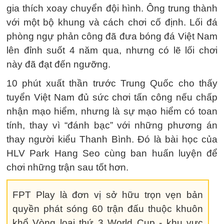
gia thích xoay chuyển đội hình. Ông trung thành
với một bộ khung và cách chơi cố định. Lối đá
phòng ngự phản công đã đưa bóng đá Việt Nam
lên đỉnh suốt 4 năm qua, nhưng có lẽ lối chơi
này đã đạt đến ngưỡng.
10 phút xuất thần trước Trung Quốc cho thấy
tuyển Việt Nam đủ sức chơi tấn công nếu chấp
nhận mạo hiểm, nhưng là sự mạo hiểm có toan
tính, thay vì “đánh bạc” với những phương án
thay người kiểu Thanh Bình. Đó là bài học của
HLV Park Hang Seo cùng ban huấn luyện để
chơi những trận sau tốt hơn.
FPT Play là đơn vị sở hữu trọn vẹn bản
quyền phát sóng 60 trận đấu thuộc khuôn
khổ Vòng loại thứ 3 World Cup - khu vực