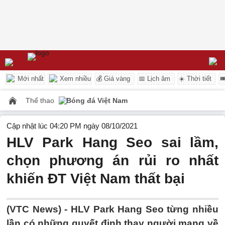
Mới nhất
Xem nhiều
💰 Giá vàng
📅 Lịch âm
☀️ Thời tiết

Thể thao
Bóng đá Việt Nam
Cập nhật lúc 04:20 PM ngày 08/10/2021
HLV Park Hang Seo sai lầm,
chọn phương án rủi ro nhất
khiến ĐT Việt Nam thất bại
(VTC News) -
HLV Park Hang Seo từng nhiều
lần có những quyết định thay người mang về