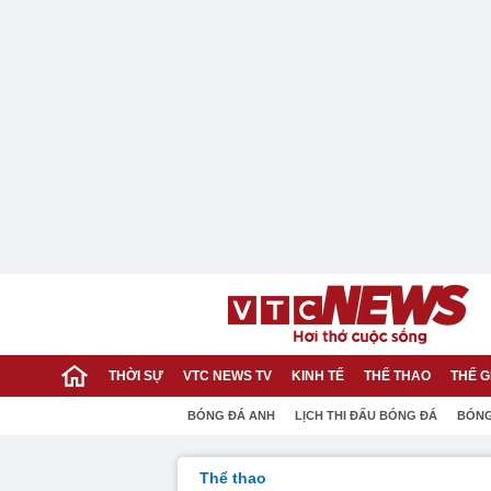
THỜI SỰ
VTC NEWS TV
KINH TẾ
THỂ THAO
THẾ G
BÓNG ĐÁ ANH
LỊCH THI ĐẤU BÓNG ĐÁ
BÓNG
Thể thao