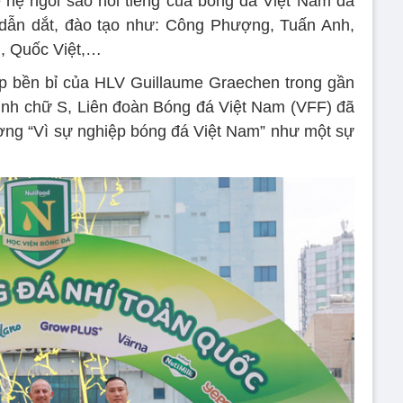
ế hệ ngôi sao nổi tiếng của bóng đá Việt Nam đã
ẫn dắt, đào tạo như: Công Phượng, Tuấn Anh,
, Quốc Việt,…
p bền bỉ của HLV Guillaume Graechen trong gần
ình chữ S, Liên đoàn Bóng đá Việt Nam (VFF) đã
ương “Vì sự nghiệp bóng đá Việt Nam” như một sự