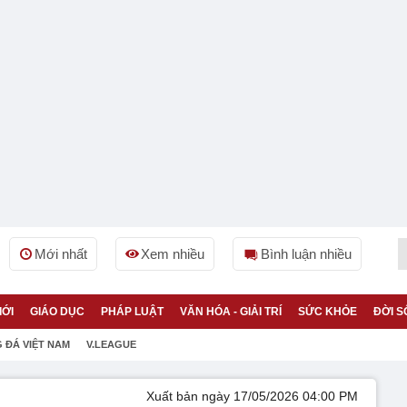
Mới nhất
Xem nhiều
Bình luận nhiều
IỚI
GIÁO DỤC
PHÁP LUẬT
VĂN HÓA - GIẢI TRÍ
SỨC KHỎE
ĐỜI S
 ĐÁ VIỆT NAM
V.LEAGUE
Xuất bản ngày 17/05/2026 04:00 PM