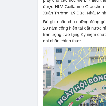
play cho các học viên. Nhiều th
được HLV Guillaume Graechen d
Xuân Trường, Lý Đức, Nhật Minh
Để ghi nhận cho những đóng gó
20 năm cống hiến tại đất nước h
trân trọng trao tặng Kỷ niệm ch
ghi nhận chính thức.