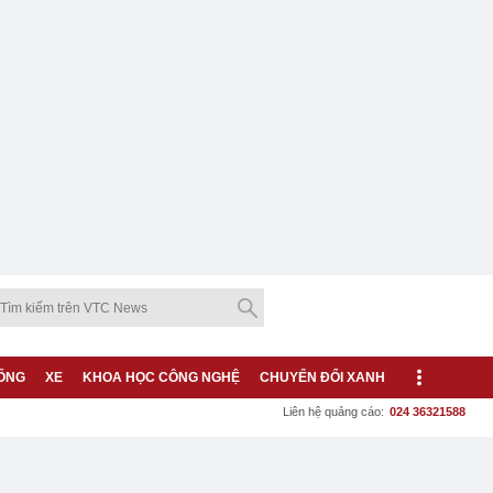
ỐNG
XE
KHOA HỌC CÔNG NGHỆ
CHUYỂN ĐỔI XANH
Liên hệ quảng cáo:
024 36321588