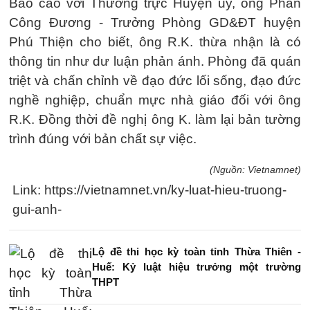
Báo cáo với Thường trực Huyện ủy, ông Phan
Công Đương - Trưởng Phòng GD&ĐT huyện
Phú Thiện cho biết, ông R.K. thừa nhận là có
thông tin như dư luận phản ánh. Phòng đã quán
triệt và chấn chỉnh về đạo đức lối sống, đạo đức
nghề nghiệp, chuẩn mực nhà giáo đối với ông
R.K. Đồng thời đề nghị ông K. làm lại bản tường
trình đúng với bản chất sự việc.
(Nguồn: Vietnamnet)
Link: https://vietnamnet.vn/ky-luat-hieu-truong-
gui-anh-
Lộ đề thi học kỳ toàn tỉnh Thừa Thiên -
Huế: Kỷ luật hiệu trưởng một trường
THPT