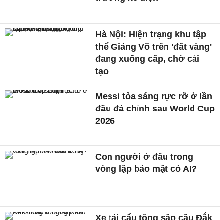
Hà Nội: Hiện trạng khu tập
thể Giảng Võ trên 'đất vàng'
đang xuống cấp, chờ cải
tạo
Messi tỏa sáng rực rỡ ở lần
đầu đá chính sau World Cup
2026
Con người ở đâu trong
vòng lặp bảo mật có AI?
Xe tải cẩu tông sập cầu Đắk