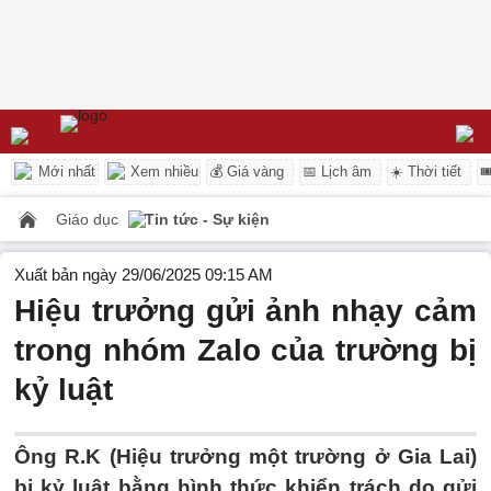
Mới nhất
Xem nhiều
💰 Giá vàng
📅 Lịch âm
☀️ Thời tiết

Giáo dục
Tin tức - Sự kiện
Xuất bản ngày 29/06/2025 09:15 AM
Hiệu trưởng gửi ảnh nhạy cảm
trong nhóm Zalo của trường bị
kỷ luật
Ông R.K (Hiệu trưởng một trường ở Gia Lai)
bị kỷ luật bằng hình thức khiển trách do gửi