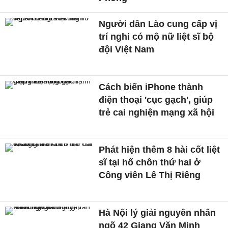
Người dân Lào cung cấp vị
trí nghi có mộ nữ liệt sĩ bộ
đội Việt Nam
Cách biến iPhone thành
điện thoại 'cục gạch', giúp
trẻ cai nghiện mạng xã hội
Phát hiện thêm 8 hài cốt liệt
sĩ tại hố chôn thứ hai ở
Công viên Lê Thị Riêng
Hà Nội lý giải nguyên nhân
ngõ 42 Giang Văn Minh