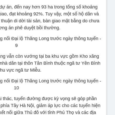
dự án, đến nay hơn 93 ha trong tổng số khoảng
ao, đạt khoảng 92%. Tuy vậy, một số hộ dân và
 thuận di dời tài sản, bàn giao mặt bằng do chưa
ơng án phê duyệt bồi thường.
ằng vẫn còn vướng tại ba khu vực gồm Kho xăng
 nhà dân tại thôn Tân Bình thuộc ngã tư Yên Bình
khu vực ngã tư Miễu.
i thác, tuyến đường được kỳ vọng sẽ góp phần
 phía Tây Hà Nội, giảm áp lực cho các tuyến hiện
ết nối giữa Thủ đô với tỉnh Phú Thọ và các địa