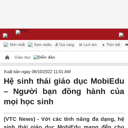
Mới nhất
Xem nhiều
💰 Giá vàng
📅 Lịch âm
☀️ Thời tiết

Giáo dục
Diễn đàn
Xuất bản ngày 06/10/2022 11:01 AM
Hệ sinh thái giáo dục MobiEdu
– Người bạn đồng hành của
mọi học sinh
(VTC News) -
Với các tính năng đa dạng, hệ
sinh thái giáo dục MobiEdu mang đến cho