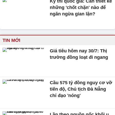
Kỳ thi quốc gia: Cần thiết kế
những 'chốt chặn' nào để
ngăn ngừa gian lận?
TIN MỚI
Giá tiêu hôm nay 30/7: Thị
trường đồng loạt đi ngang
Cầu 575 tỷ đồng nguy cơ vỡ
tiến độ, Chủ tịch Đà Nẵng
chỉ đạo 'nóng'
Lần theo nguồn gốc khối u,