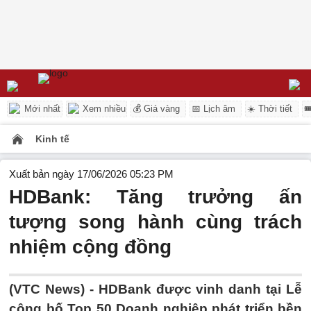
Mới nhất
Xem nhiều
💰 Giá vàng
📅 Lịch âm
☀️ Thời tiết

Kinh tế
Xuất bản ngày 17/06/2026 05:23 PM
HDBank: Tăng trưởng ấn
tượng song hành cùng trách
nhiệm cộng đồng
(VTC News) -
HDBank được vinh danh tại Lễ
công bố Top 50 Doanh nghiệp phát triển bền