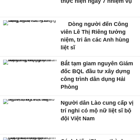
thực hiện ngay 7 nhiệm vụ
Dòng người đến Công
viên Lê Thị Riêng tưởng
niệm, tri ân các Anh hùng
liệt sĩ
Bắt tạm giam nguyên Giám
đốc BQL đầu tư xây dựng
công trình dân dụng Hải
Phòng
Người dân Lào cung cấp vị
trí nghi có mộ nữ liệt sĩ bộ
đội Việt Nam