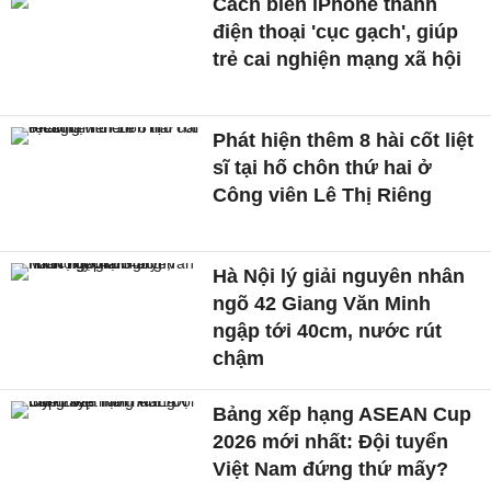
Cách biến iPhone thành
điện thoại 'cục gạch', giúp
trẻ cai nghiện mạng xã hội
Phát hiện thêm 8 hài cốt liệt
sĩ tại hố chôn thứ hai ở
Công viên Lê Thị Riêng
Hà Nội lý giải nguyên nhân
ngõ 42 Giang Văn Minh
ngập tới 40cm, nước rút
chậm
Bảng xếp hạng ASEAN Cup
2026 mới nhất: Đội tuyển
Việt Nam đứng thứ mấy?