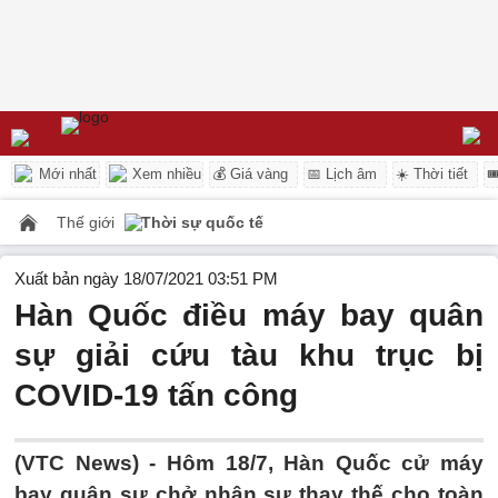
Mới nhất
Xem nhiều
💰 Giá vàng
📅 Lịch âm
☀️ Thời tiết

Thế giới
Thời sự quốc tế
Xuất bản ngày 18/07/2021 03:51 PM
Hàn Quốc điều máy bay quân
sự giải cứu tàu khu trục bị
COVID-19 tấn công
(VTC News) -
Hôm 18/7, Hàn Quốc cử máy
bay quân sự chở nhân sự thay thế cho toàn