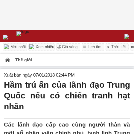
Mới nhất
Xem nhiều
💰 Giá vàng
📅 Lịch âm
☀️ Thời tiết

Thế giới
Xuất bản ngày 07/01/2018 02:44 PM
Hầm trú ẩn của lãnh đạo Trung
Quốc nếu có chiến tranh hạt
nhân
Các lãnh đạo cấp cao cùng người thân và
một số nhân viên chính phủ, binh lính Trung