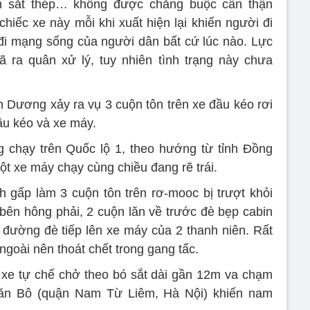
ộn sắt thép… không được chằng buộc cẩn thận
iếc xe này mỗi khi xuất hiện lại khiến người đi
đi mạng sống của người dân bất cứ lúc nào. Lực
ra quân xử lý, tuy nhiên tình trạng này chưa
nh Dương xảy ra vụ 3 cuộn tôn trên xe đầu kéo rơi
ầu kéo và xe máy.
g chạy trên Quốc lộ 1, theo hướng từ tỉnh Đồng
t xe máy chạy cùng chiều đang rẽ trái.
h gấp làm 3 cuộn tôn trên rơ-mooc bị trượt khỏi
 bên hông phải, 2 cuộn lăn về trước đè bẹp cabin
g đường đè tiếp lên xe máy của 2 thanh niên. Rất
ngoài nên thoát chết trong gang tấc.
 xe tự chế chở theo bó sắt dài gần 12m va chạm
Văn Bô (quận Nam Từ Liêm, Hà Nội) khiến nam