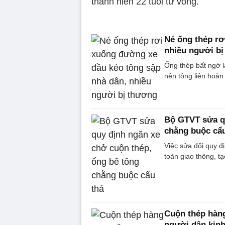
thanh niên 22 tuổi tử vong.
Né ống thép rơ
nhiều người b
Ống thép bất ngờ lă
nên tông liên hoàn
Bộ GTVT sửa qu
chằng buộc cẩu
Việc sửa đổi quy đ
toàn giao thông, tạ
Cuộn thép hàng
người dân kinh