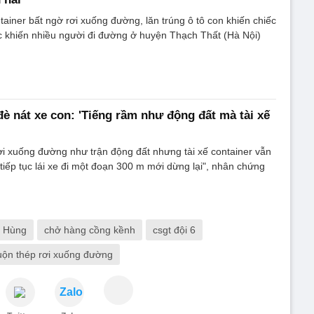
tainer bất ngờ rơi xuống đường, lăn trúng ô tô con khiến chiếc
c khiến nhiều người đi đường ở huyện Thạch Thất (Hà Nội)
đè nát xe con: 'Tiếng rầm như động đất mà tài xế
ơi xuống đường như trận động đất nhưng tài xế container vẫn
 tiếp tục lái xe đi một đoạn 300 m mới dừng lại", nhân chứng
 Hùng
chở hàng cồng kềnh
csgt đội 6
uộn thép rơi xuống đường
Zalo