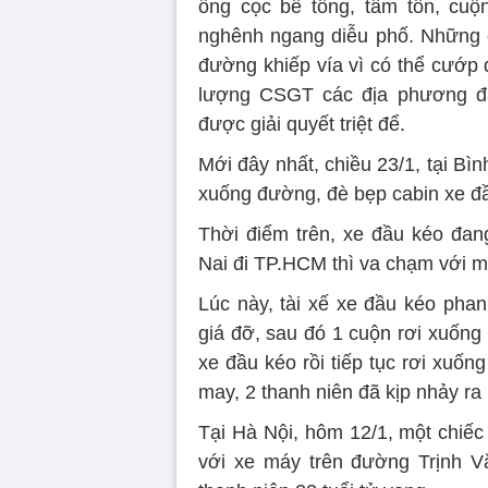
ống cọc bê tông, tấm tôn, cu
nghênh ngang diễu phố. Những ch
đường khiếp vía vì có thể cướp 
lượng CSGT các địa phương đã 
được giải quyết triệt để.
Mới đây nhất, chiều 23/1, tại Bì
xuống đường, đè bẹp cabin xe đ
Thời điểm trên, xe đầu kéo đan
Nai đi TP.HCM thì va chạm với mộ
Lúc này, tài xế xe đầu kéo phan
giá đỡ, sau đó 1 cuộn rơi xuống
xe đầu kéo rồi tiếp tục rơi xuốn
may, 2 thanh niên đã kịp nhảy ra 
Tại Hà Nội, hôm 12/1, một chiếc
với xe máy trên đường Trịnh 