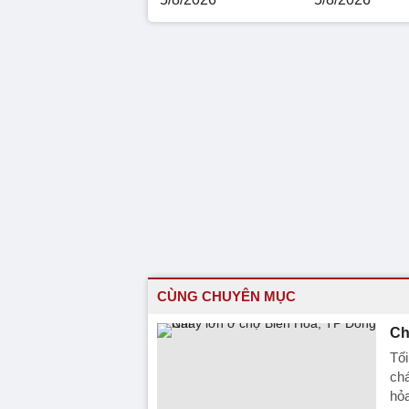
CÙNG CHUYÊN MỤC
Ch
Tối
chá
hỏa