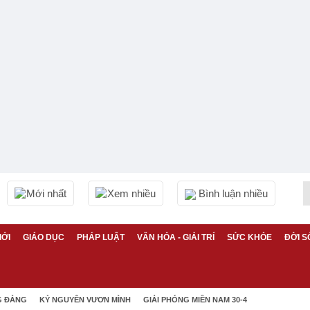
Mới nhất
Xem nhiều
Bình luận nhiều
IỚI
GIÁO DỤC
PHÁP LUẬT
VĂN HÓA - GIẢI TRÍ
SỨC KHỎE
ĐỜI S
G ĐẢNG
KỶ NGUYÊN VƯƠN MÌNH
GIẢI PHÓNG MIỀN NAM 30-4