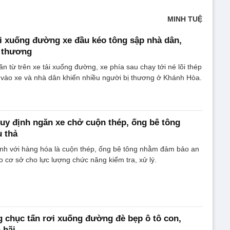
MINH TUỆ
i xuống đường xe đầu kéo tông sập nhà dân,
ị thương
n từ trên xe tải xuống đường, xe phía sau chạy tới né lõi thép
 vào xe và nhà dân khiến nhiều người bị thương ở Khánh Hòa.
y định ngăn xe chở cuộn thép, ống bê tông
 thả
ịnh với hàng hóa là cuộn thép, ống bê tông nhằm đảm bảo an
o cơ sở cho lực lượng chức năng kiểm tra, xử lý.
 chục tấn rơi xuống đường đè bẹp ô tô con,
 hãi