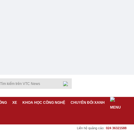
ỐNG
XE
KHOA HỌC CÔNG NGHỆ
CHUYỂN ĐỔI XANH
Liên hệ quảng cáo:
024 36321588