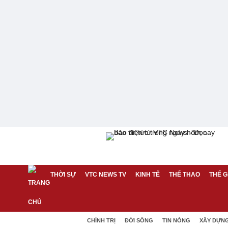
THỜI SỰ
VTC NEWS TV
KINH TẾ
THỂ THAO
THẾ G
CHÍNH TRỊ
ĐỜI SỐNG
TIN NÓNG
XÂY DỰN