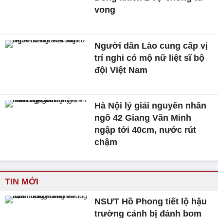
vong
Người dân Lào cung cấp vị
trí nghi có mộ nữ liệt sĩ bộ
đội Việt Nam
Hà Nội lý giải nguyên nhân
ngõ 42 Giang Văn Minh
ngập tới 40cm, nước rút
chậm
TIN MỚI
NSƯT Hồ Phong tiết lộ hậu
trường cảnh bị đánh bom