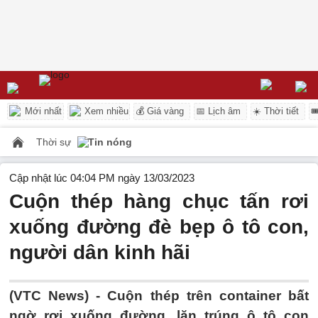
Mới nhất
Xem nhiều
💰 Giá vàng
📅 Lịch âm
☀️ Thời tiết

Thời sự
Tin nóng
Cập nhật lúc 04:04 PM ngày 13/03/2023
Cuộn thép hàng chục tấn rơi
xuống đường đè bẹp ô tô con,
người dân kinh hãi
(VTC News) -
Cuộn thép trên container bất
ngờ rơi xuống đường, lăn trúng ô tô con