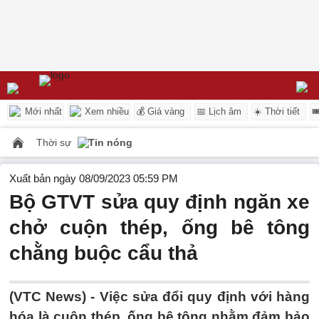
Mới nhất
Xem nhiều
💰 Giá vàng
📅 Lịch âm
☀️ Thời tiết

Thời sự
Tin nóng
Xuất bản ngày 08/09/2023 05:59 PM
Bộ GTVT sửa quy định ngăn xe
chở cuộn thép, ống bê tông
chằng buộc cẩu thả
(VTC News) -
Việc sửa đổi quy định với hàng
hóa là cuộn thép, ống bê tông nhằm đảm bảo