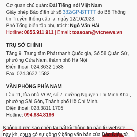
Cơ quan chủ quản:
Đài Tiếng nói Việt Nam
Giấy phép Báo điện tử số
382/GP-BTTTT
do Bộ Thông
tin Truyền thông cấp lại ngày 12/10/2023.
Phó Tổng biên tập phụ trách:
Ngô Văn Hải
Hotline:
0855.911.911
| Email:
toasoan@vtcnews.vn
TRỤ SỞ CHÍNH
Tầng 9, Trung tâm Phát thanh Quốc gia, Số 58 Quán Sứ,
phường Cửa Nam, thành phố Hà Nội
Điện thoại: 024.3632 1588
Fax: 024.3632 1582
VĂN PHÒNG PHÍA NAM
Lầu 11, tòa nhà VOV, số 7, đường Nguyễn Thị Minh Khai,
phường Sài Gòn, Thành phố Hồ Chí Minh.
Điện thoại: 028.3811 1705
Hotline:
094.884.8186
Không được sao chép lại bất kỳ thông tin nào từ website
này khi chưa có sự đồng ý bằng văn bản của Báo Điện tử