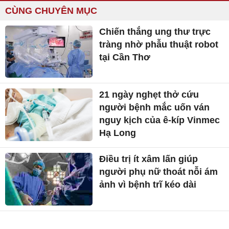
CÙNG CHUYÊN MỤC
Chiến thắng ung thư trực
tràng nhờ phẫu thuật robot
tại Cần Thơ
21 ngày nghẹt thở cứu
người bệnh mắc uốn ván
nguy kịch của ê-kíp Vinmec
Hạ Long
Điều trị ít xâm lấn giúp
người phụ nữ thoát nỗi ám
ảnh vì bệnh trĩ kéo dài