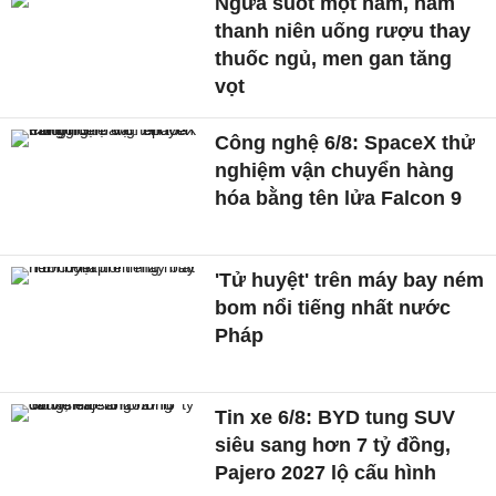
Ngứa suốt một năm, nam
thanh niên uống rượu thay
thuốc ngủ, men gan tăng
vọt
Công nghệ 6/8: SpaceX thử
nghiệm vận chuyển hàng
hóa bằng tên lửa Falcon 9
'Tử huyệt' trên máy bay ném
bom nổi tiếng nhất nước
Pháp
Tin xe 6/8: BYD tung SUV
siêu sang hơn 7 tỷ đồng,
Pajero 2027 lộ cấu hình