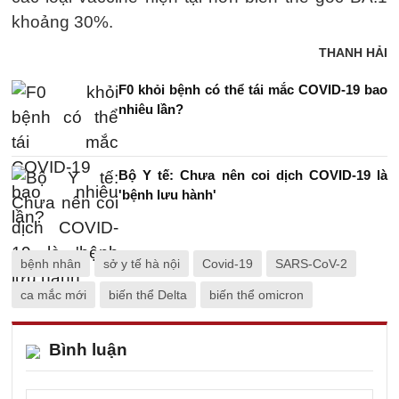
khoảng 30%.
THANH HẢI
F0 khỏi bệnh có thể tái mắc COVID-19 bao
nhiêu lần?
Bộ Y tế: Chưa nên coi dịch COVID-19 là
'bệnh lưu hành'
bệnh nhân
sở y tế hà nội
Covid-19
SARS-CoV-2
ca mắc mới
biến thể Delta
biến thể omicron
Bình luận