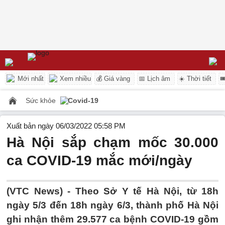
Mới nhất
Xem nhiều
💰 Giá vàng
📅 Lịch âm
☀️ Thời tiết

Sức khỏe
Covid-19
Xuất bản ngày 06/03/2022 05:58 PM
Hà Nội sắp chạm mốc 30.000
ca COVID-19 mắc mới/ngày
(VTC News) -
Theo Sở Y tế Hà Nội, từ 18h
ngày 5/3 đến 18h ngày 6/3, thành phố Hà Nội
ghi nhận thêm 29.577 ca bệnh COVID-19 gồm