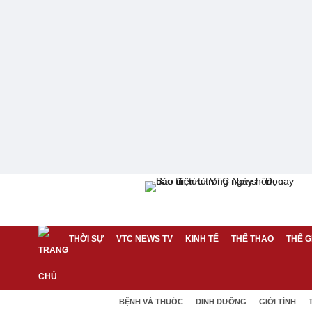
THỜI SỰ
VTC NEWS TV
KINH TẾ
THỂ THAO
THẾ G
BỆNH VÀ THUỐC
DINH DƯỠNG
GIỚI TÍNH