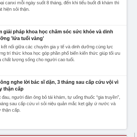
oại canxi mỗi ngày suốt 8 tháng, đến khi tiểu buốt đi khám thì
t hiện sỏi thận.
m giải pháp khoa học chăm sóc sức khỏe và dinh
ỡng 'lứa tuổi vàng'
kết nối giữa các chuyên gia y tế và dinh dưỡng cùng lực
ng trí thức khoa học góp phần phổ biến kiến thức giúp tối ưu
 chất lượng sống cho người cao tuổi.
ông nghe lời bác sĩ dặn, 3 tháng sau cấp cứu vội vì
y thận cấp
 đau, người đàn ông bỏ tái khám, tự uống thuốc “gia truyền”,
háng sau cấp cứu vì sỏi niệu quản mắc kẹt gây ứ nước và
 thận cấp.