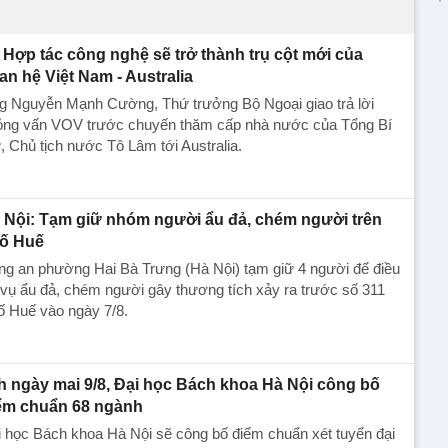
Hợp tác công nghệ sẽ trở thành trụ cột mới của
an hệ Việt Nam - Australia
g Nguyễn Mạnh Cường, Thứ trưởng Bộ Ngoại giao trả lời
ỏng vấn VOV trước chuyến thăm cấp nhà nước của Tổng Bí
, Chủ tịch nước Tô Lâm tới Australia.
 Nội: Tạm giữ nhóm người ẩu đả, chém người trên
ố Huế
ng an phường Hai Bà Trưng (Hà Nội) tạm giữ 4 người để điều
 vụ ẩu đả, chém người gây thương tích xảy ra trước số 311
ố Huế vào ngày 7/8.
h ngày mai 9/8, Đại học Bách khoa Hà Nội công bố
ểm chuẩn 68 ngành
 học Bách khoa Hà Nội sẽ công bố điểm chuẩn xét tuyển đại