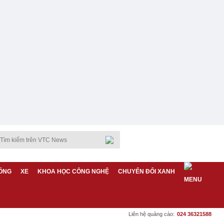
ỐNG
XE
KHOA HỌC CÔNG NGHỆ
CHUYỂN ĐỔI XANH
Liên hệ quảng cáo:
024 36321588