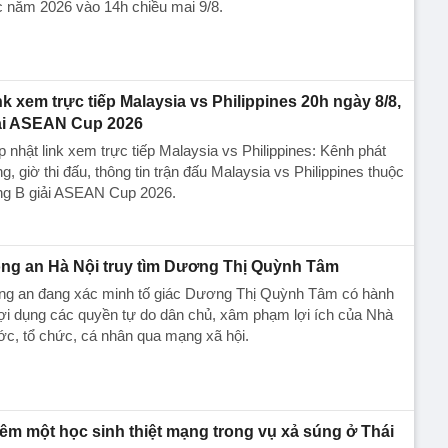
 năm 2026 vào 14h chiều mai 9/8.
nk xem trực tiếp Malaysia vs Philippines 20h ngày 8/8,
ải ASEAN Cup 2026
 nhật link xem trực tiếp Malaysia vs Philippines: Kênh phát
g, giờ thi đấu, thông tin trận đấu Malaysia vs Philippines thuộc
ng B giải ASEAN Cup 2026.
ng an Hà Nội truy tìm Dương Thị Quỳnh Tâm
ng an đang xác minh tố giác Dương Thị Quỳnh Tâm có hành
lợi dụng các quyền tự do dân chủ, xâm phạm lợi ích của Nhà
c, tổ chức, cá nhân qua mạng xã hội.
êm một học sinh thiệt mạng trong vụ xả súng ở Thái