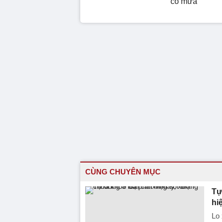
có mưa
CÙNG CHUYÊN MỤC
Tự
hi
Lo 