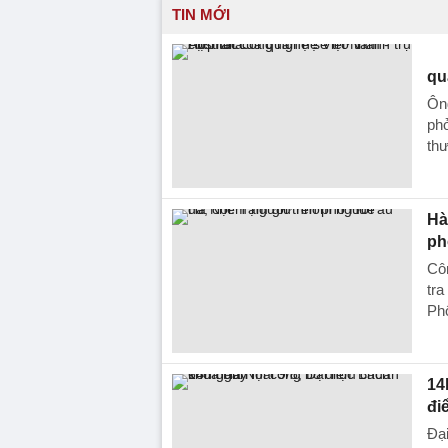
TIN MỚI
qu
Ôn
ph
thư
Hà
ph
Cô
tra
Ph
14
đi
Đại