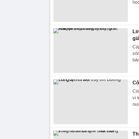
học
Li
gi
Cập
són
bả
Cô
Cô
vi 
nướ
Th