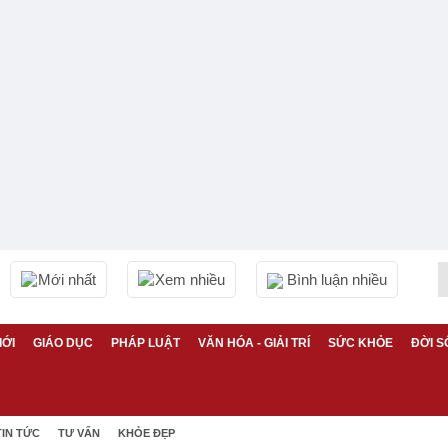
Mới nhất
Xem nhiều
Bình luận nhiều
IỚI
GIÁO DỤC
PHÁP LUẬT
VĂN HÓA - GIẢI TRÍ
SỨC KHỎE
ĐỜI S
TIN TỨC
TƯ VẤN
KHỎE ĐẸP