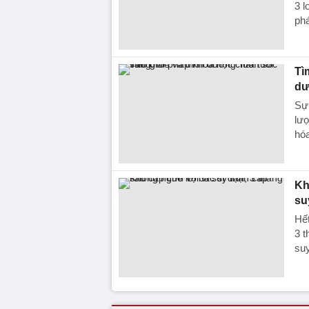
3 l
phá
Tì
dư
Sự 
lượ
hóa
Kh
su
Hết
3 t
suy