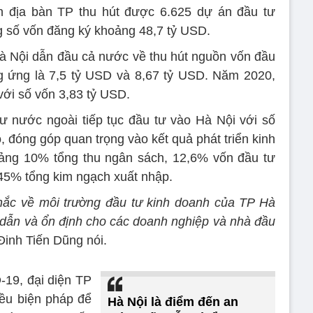
rên địa bàn TP thu hút được 6.625 dự án đầu tư
ng số vốn đăng ký khoảng
48,7 tỷ USD
.
 Nội dẫn đầu cả nước về thu hút nguồn vốn đầu
g ứng là
7,5 tỷ USD
và
8,67 tỷ USD
. Năm 2020,
với số vốn
3,83 tỷ USD
.
ư nước ngoài tiếp tục đầu tư vào Hà Nội với số
, đóng góp quan trọng vào kết quả phát triển kinh
oảng 10% tổng thu ngân sách, 12,6% vốn đầu tư
 45% tổng kim ngạch xuất nhập.
ắc về môi trường đầu tư kinh doanh của TP Hà
p dẫn và ổn định cho các doanh nghiệp và nhà đầu
Đinh Tiến Dũng nói.
19, đại diện TP
iều biện pháp để
Hà Nội là điểm đến an