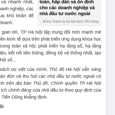
 và nhanh nhất,
toàn, hấp dẫn và ổn định
cho các doanh nghiệp và
doanh nghiệp, các
nhà đầu tư nước ngoài
ua khó khăn để
Bí thư Thành ủy Hà Nội Đinh Tiến Dũng
 doanh.
i gian tới, TP Hà Nội tập trung đổi mới mạnh mẽ
nền kinh tế dựa trên phát triển ứng dụng khoa học
rong toàn xã hội; phát triển hạ tầng số, hạ tầng
iệu, kết nối liên thông, đồng bộ và thống nhất, tạo
hội số...
h sách ưu việt của mình, Thủ đô Hà Nội sẵn sàng
chào đón và thu hút các nhà đầu tư nước ngoài có
anh trên địa bàn Thủ đô. Chính quyền TP Hà Nội
 ích chính đáng của nhà đầu tư theo quy định của
h Tiến Dũng khẳng định.
ồi