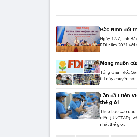
Bắc Ninh đối t
Ngày 17/7, tỉnh Bắ
FDI năm 2021 với 
Mong muốn của
Tổng Giám đốc Sam
thì dây chuyền sả
Lần đầu tiên V
thế giới
Theo báo cáo đầu 
triển (UNCTAD), vớ
nhất thế giới.