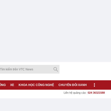
ỐNG
XE
KHOA HỌC CÔNG NGHỆ
CHUYỂN ĐỔI XANH
Liên hệ quảng cáo:
024 36321588