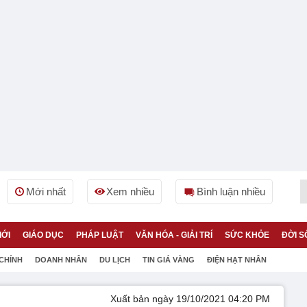
Mới nhất
Xem nhiều
Bình luận nhiều
IỚI
GIÁO DỤC
PHÁP LUẬT
VĂN HÓA - GIẢI TRÍ
SỨC KHỎE
ĐỜI S
 CHÍNH
DOANH NHÂN
DU LỊCH
TIN GIÁ VÀNG
ĐIỆN HẠT NHÂN
Xuất bản ngày 19/10/2021 04:20 PM