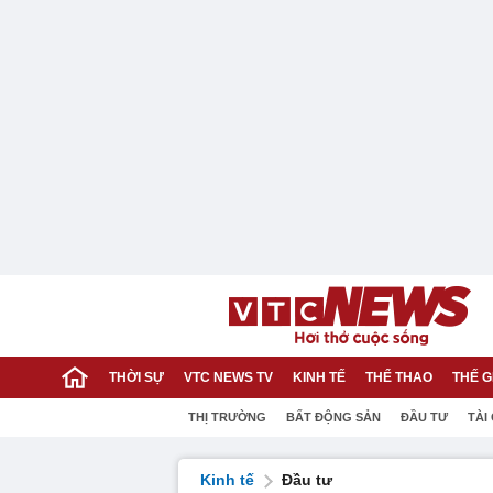
THỜI SỰ
VTC NEWS TV
KINH TẾ
THỂ THAO
THẾ G
THỊ TRƯỜNG
BẤT ĐỘNG SẢN
ĐẦU TƯ
TÀI
Kinh tế
Đầu tư