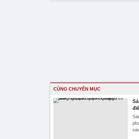
CÙNG CHUYÊN MỤC
Sá
đi
Sán
phư
sau