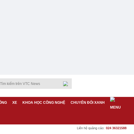
ỐNG
XE
KHOA HỌC CÔNG NGHỆ
CHUYỂN ĐỔI XANH
Liên hệ quảng cáo:
024 36321588