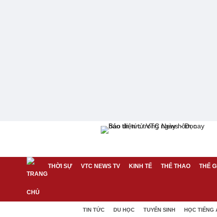
THỜI SỰ
VTC NEWS TV
KINH TẾ
THỂ THAO
THẾ G
TIN TỨC
DU HỌC
TUYỂN SINH
HỌC TIẾNG