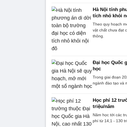
Hà Nội tính ph
tích nhỏ khỏi n
Theo quy hoạch mới
vật chất chưa đạt 
thông.
Đại học Quốc g
học
Trong giai đoạn 20
ngành đào tạo và 
Học phí 12 trư
triệu/năm
Năm học tới các t
phí từ 14,1 - 130 