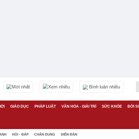
Mới nhất
Xem nhiều
Bình luận nhiều
IỚI
GIÁO DỤC
PHÁP LUẬT
VĂN HÓA - GIẢI TRÍ
SỨC KHỎE
ĐỜI S
 ANH
HỎI - ĐÁP
CHÂN DUNG
DIỄN ĐÀN