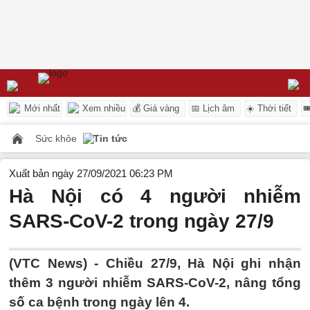
Mới nhất
Xem nhiều
💰 Giá vàng
📅 Lịch âm
☀️ Thời tiết

Sức khỏe
Tin tức
Xuất bản ngày 27/09/2021 06:23 PM
Hà Nội có 4 người nhiễm
SARS-CoV-2 trong ngày 27/9
(VTC News) -
Chiều 27/9, Hà Nội ghi nhận
thêm 3 người nhiễm SARS-CoV-2, nâng tổng
số ca bệnh trong ngày lên 4.