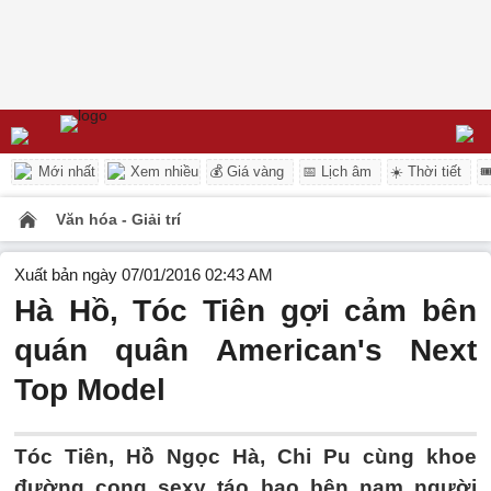
Mới nhất
Xem nhiều
💰 Giá vàng
📅 Lịch âm
☀️ Thời tiết

Văn hóa - Giải trí
Xuất bản ngày 07/01/2016 02:43 AM
Hà Hồ, Tóc Tiên gợi cảm bên
quán quân American's Next
Top Model
Tóc Tiên, Hồ Ngọc Hà, Chi Pu cùng khoe
đường cong sexy táo bạo bên nam người