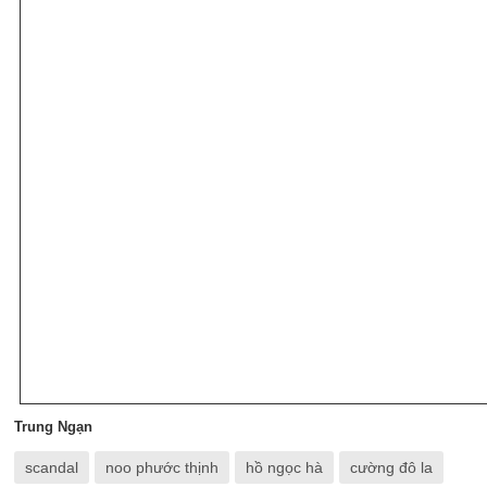
Trung Ngạn
scandal
noo phước thịnh
hồ ngọc hà
cường đô la