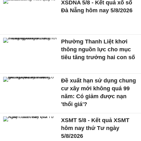
XSDNA 5/8 - Kết quả xổ số
Đà Nẵng hôm nay 5/8/2026
Phường Thanh Liệt khơi
thông nguồn lực cho mục
tiêu tăng trưởng hai con số
Đề xuất hạn sử dụng chung
cư xây mới không quá 99
năm: Có giảm được nạn
'thổi giá'?
XSMT 5/8 - Kết quả XSMT
hôm nay thứ Tư ngày
5/8/2026