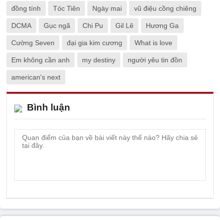
đồng tính
Tóc Tiên
Ngày mai
vũ điệu cồng chiêng
DCMA
Gục ngã
Chi Pu
Gil Lê
Hương Ga
Cường Seven
đại gia kim cương
What is love
Em không cần anh
my destiny
người yêu tin đồn
american's next
Bình luận