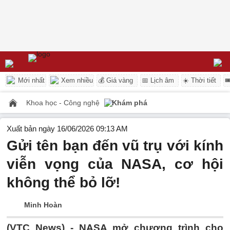
Mới nhất
Xem nhiều
💰 Giá vàng
📅 Lịch âm
☀️ Thời tiết

Khoa học - Công nghệ
Khám phá
Xuất bản ngày 16/06/2026 09:13 AM
Gửi tên bạn đến vũ trụ với kính
viễn vọng của NASA, cơ hội
không thể bỏ lỡ!
Minh Hoàn
(VTC News) -
NASA mở chương trình cho