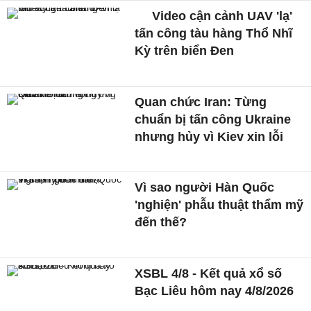
Video cận cảnh UAV 'lạ'
tấn công tàu hàng Thổ Nhĩ
Kỳ trên biển Đen
Quan chức Iran: Từng
chuẩn bị tấn công Ukraine
nhưng hủy vì Kiev xin lỗi
Vì sao người Hàn Quốc
'nghiện' phẫu thuật thẩm mỹ
đến thế?
XSBL 4/8 - Kết quả xổ số
Bạc Liêu hôm nay 4/8/2026