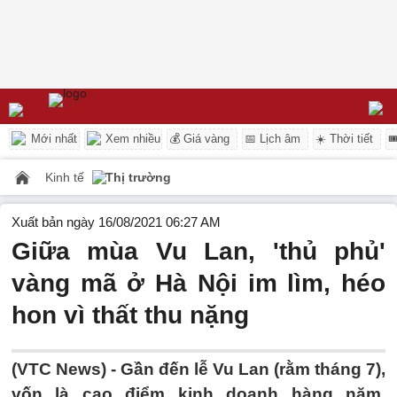
Mới nhất
Xem nhiều
💰 Giá vàng
📅 Lịch âm
☀️ Thời tiết

Kinh tế
Thị trường
Xuất bản ngày 16/08/2021 06:27 AM
Giữa mùa Vu Lan, 'thủ phủ'
vàng mã ở Hà Nội im lìm, héo
hon vì thất thu nặng
(VTC News) -
Gần đến lễ Vu Lan (rằm tháng 7),
vốn là cao điểm kinh doanh hàng năm,