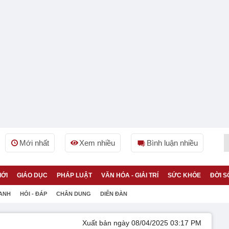
Mới nhất
Xem nhiều
Bình luận nhiều
IỚI
GIÁO DỤC
PHÁP LUẬT
VĂN HÓA - GIẢI TRÍ
SỨC KHỎE
ĐỜI S
 ANH
HỎI - ĐÁP
CHÂN DUNG
DIỄN ĐÀN
Xuất bản ngày 08/04/2025 03:17 PM