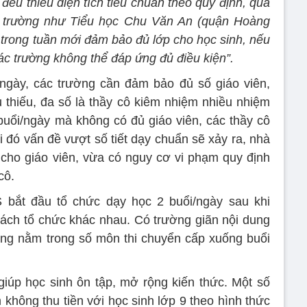
đều thiếu diện tích tiêu chuẩn theo quy định, quá
hư trường như Tiểu học Chu Văn An (quận Hoàng
h trong tuần mới đảm bảo đủ lớp cho học sinh, nếu
ác trường không thể đáp ứng đủ điều kiện”.
ngày, các trường cần đảm bảo đủ số giáo viên,
u thiếu, đa số là thầy cô kiêm nhiệm nhiều nhiệm
buổi/ngày mà không có đủ giáo viên, các thầy cô
 đó vấn đề vượt số tiết dạy chuẩn sẽ xảy ra, nhà
 cho giáo viên, vừa có nguy cơ vi phạm quy định
cô.
 bắt đầu tổ chức dạy học 2 buổi/ngày sau khi
ách tổ chức khác nhau. Có trường giãn nội dung
ng nằm trong số môn thi chuyển cấp xuống buổi
iúp học sinh ôn tập, mở rộng kiến thức. Một số
không thu tiền với học sinh lớp 9 theo hình thức