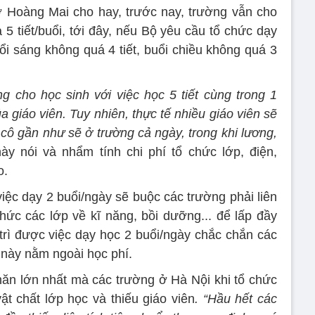
 Hoàng Mai cho hay, trước nay, trường vẫn cho
 5 tiết/buổi, tới đây, nếu Bộ yêu cầu tổ chức dạy
uổi sáng không quá 4 tiết, buổi chiều không quá 3
g cho học sinh với việc học 5 tiết cùng trong 1
ủa giáo viên. Tuy nhiên, thực tế nhiều giáo viên sẽ
 cô gần như sẽ ở trường cả ngày, trong khi lương,
ày nói và nhẩm tính chi phí tổ chức lớp, điện,
o.
iệc dạy 2 buổi/ngày sẽ buộc các trường phải liên
chức các lớp về kĩ năng, bồi dưỡng... để lấp đầy
 trì được việc dạy học 2 buổi/ngày chắc chắn các
 này nằm ngoài học phí.
hăn lớn nhất mà các trường ở Hà Nội khi tổ chức
ật chất lớp học và thiếu giáo viên
. “Hầu hết các