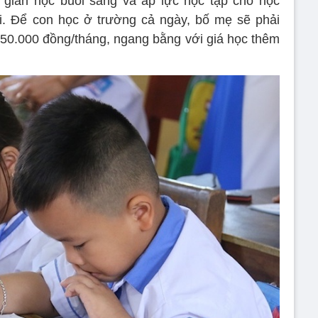
 gian học buổi sáng và áp lực học tập cho học
 lại. Để con học ở trường cả ngày, bố mẹ sẽ phải
50.000 đồng/tháng, ngang bằng với giá học thêm