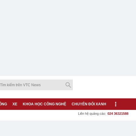
ỐNG
XE
KHOA HỌC CÔNG NGHỆ
CHUYỂN ĐỔI XANH
Liên hệ quảng cáo:
024 36321588