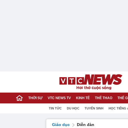
THỜI SỰ
VTC NEWS TV
KINH TẾ
THỂ THAO
THẾ G
TIN TỨC
DU HỌC
TUYỂN SINH
HỌC TIẾNG
Giáo dục
Diễn đàn