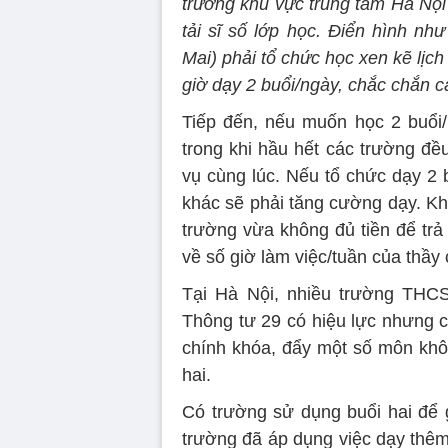
trường khu vực trung tâm Hà Nội 
tải sĩ số lớp học. Điển hình n
Mai) phải tổ chức học xen kẽ lịc
giờ dạy 2 buổi/ngày, chắc chắn c
Tiếp đến, nếu muốn học 2 buổi/
trong khi hầu hết các trường đề
vụ cùng lúc. Nếu tổ chức dạy 2 
khác sẽ phải tăng cường dạy. Khi
trường vừa không đủ tiền để trả
về số giờ làm việc/tuần của thầy 
Tại Hà Nội, nhiều trường THCS
Thông tư 29 có hiệu lực nhưng c
chính khóa, đẩy một số môn khô
hai.
Có trường sử dụng buổi hai để g
trường đã áp dụng việc dạy thêm 