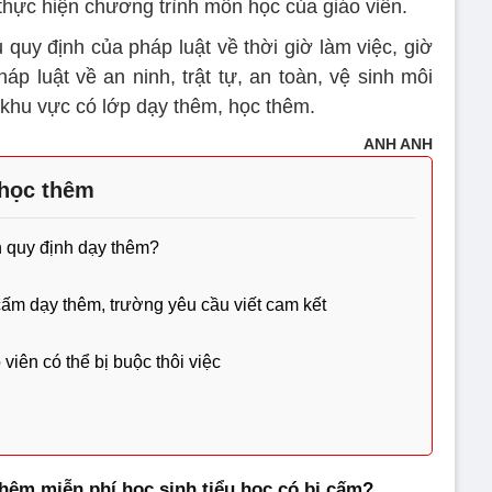
thực hiện chương trình môn học của giáo viên.
 quy định của pháp luật về thời giờ làm việc, giờ
p luật về an ninh, trật tự, an toàn, vệ sinh môi
 khu vực có lớp dạy thêm, học thêm.
ANH ANH
học thêm
h quy định dạy thêm?
 cấm dạy thêm, trường yêu cầu viết cam kết
viên có thể bị buộc thôi việc
thêm miễn phí học sinh tiểu học có bị cấm?