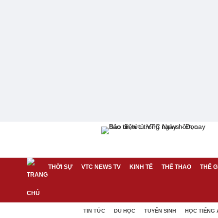
THỜI SỰ
VTC NEWS TV
KINH TẾ
THỂ THAO
THẾ G
TIN TỨC
DU HỌC
TUYỂN SINH
HỌC TIẾNG