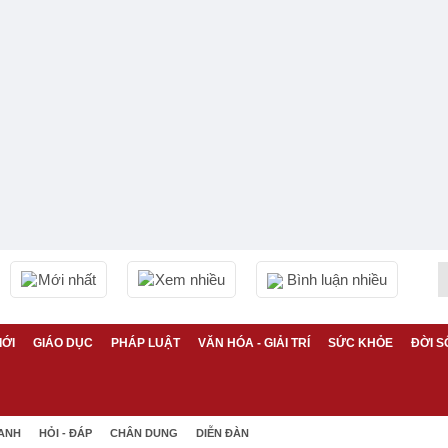
Mới nhất
Xem nhiều
Bình luận nhiều
IỚI
GIÁO DỤC
PHÁP LUẬT
VĂN HÓA - GIẢI TRÍ
SỨC KHỎE
ĐỜI S
 ANH
HỎI - ĐÁP
CHÂN DUNG
DIỄN ĐÀN