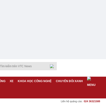
ỐNG
XE
KHOA HỌC CÔNG NGHỆ
CHUYỂN ĐỔI XANH
Liên hệ quảng cáo:
024 36321588