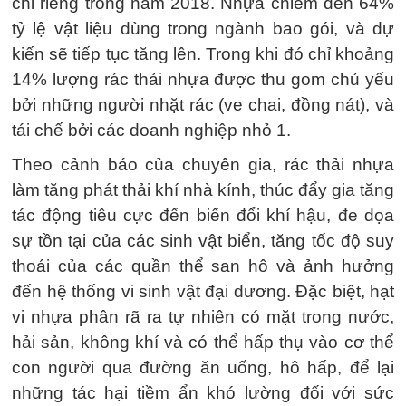
chỉ riêng trong năm 2018. Nhựa chiếm đến 64%
tỷ lệ vật liệu dùng trong ngành bao gói, và dự
kiến sẽ tiếp tục tăng lên. Trong khi đó chỉ khoảng
14% lượng rác thải nhựa được thu gom chủ yếu
bởi những người nhặt rác (ve chai, đồng nát), và
tái chế bởi các doanh nghiệp nhỏ 1.
Theo cảnh báo của chuyên gia, rác thải nhựa
làm tăng phát thải khí nhà kính, thúc đẩy gia tăng
tác động tiêu cực đến biến đổi khí hậu, đe dọa
sự tồn tại của các sinh vật biển, tăng tốc độ suy
thoái của các quần thể san hô và ảnh hưởng
đến hệ thống vi sinh vật đại dương. Đặc biệt, hạt
vi nhựa phân rã ra tự nhiên có mặt trong nước,
hải sản, không khí và có thể hấp thụ vào cơ thể
con người qua đường ăn uống, hô hấp, để lại
những tác hại tiềm ẩn khó lường đối với sức