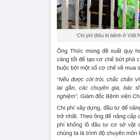
Chi phí điều trị bệnh ở Việt
Ông Thức mong đề xuất quy ho
càng tốt để tạo cơ chế bứt phá 
buộc bởi một số cơ chế về mua sắ
“Nếu được cởi trói, chắc chắn 
lai gần, các chuyên gia, bác s
nghiệm”,
Giám đốc Bệnh viện Ch
Chi phí xây dựng, đầu tư để nân
trở nhất. Theo ông để nâng cấp c
phí khổng lồ đầu tư cơ sở vật ch
chúng ta là trình độ chuyên môn b