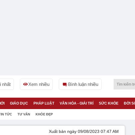
 nhất
Xem nhiều
Bình luận nhiều
IỚI
GIÁO DỤC
PHÁP LUẬT
VĂN HÓA - GIẢI TRÍ
SỨC KHỎE
ĐỜI S
TIN TỨC
TƯ VẤN
KHỎE ĐẸP
Xuất bản ngày 09/08/2023 07:47 AM