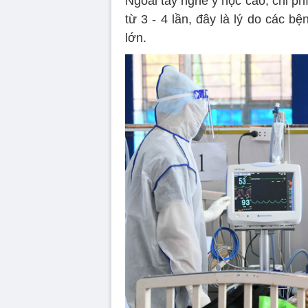
Ngoài tay nghề y học cao, chi ph
từ 3 - 4 lần, đây là lý do các b
lớn.