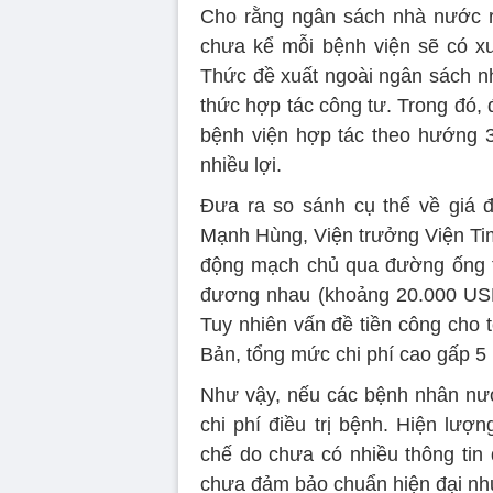
Cho rằng ngân sách nhà nước rấ
chưa kể mỗi bệnh viện sẽ có xu
Thức đề xuất ngoài ngân sách nh
thức hợp tác công tư. Trong đó,
bệnh viện hợp tác theo hướng 
nhiều lợi.
Đưa ra so sánh cụ thể về giá 
Mạnh Hùng, Viện trưởng Viện Tim
động mạch chủ qua đường ống t
đương nhau (khoảng 20.000 USD, 
Tuy nhiên vấn đề tiền công cho 
Bản, tổng mức chi phí cao gấp 5 
Như vậy, nếu các bệnh nhân nướ
chi phí điều trị bệnh. Hiện lư
chế do chưa có nhiều thông tin
chưa đảm bảo chuẩn hiện đại như