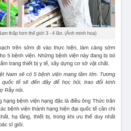
 Nam thấp hơn thế giới 3 - 4 lần. (Ảnh minh hoạ)
ạch trên sớm đi vào thực hiện, làm càng sớm
cho 5 bệnh viện. Những bệnh viện này đang bị bó
m trang thiết bị y tế, xây dựng cơ sở vật chất.
Việt Nam sẽ có 5 bệnh viện mang tầm lớn. Tương
ĩ quốc tế sẽ đến đây để học hỏi, trao đổi kinh
ợ Rẫy nói.
g hạng bệnh viện hạng đặc là điều ông Thức trăn
ác bệnh viện thành hạng hiện đại quốc tế cần chi
ất, hạ tầng, thiết bị, trong khi ưu thế duy nhất
ác sĩ giỏi.