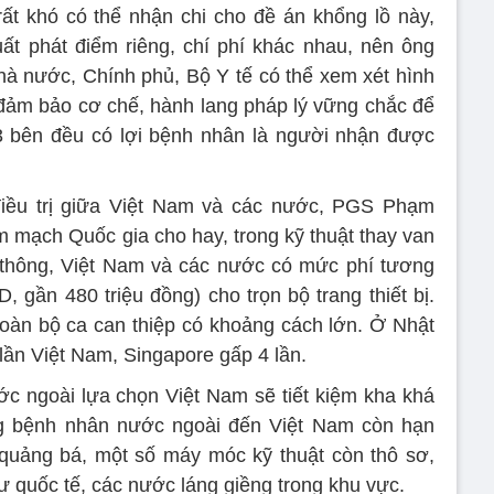
t khó có thể nhận chi cho đề án khổng lồ này,
ất phát điểm riêng, chí phí khác nhau, nên ông
à nước, Chính phủ, Bộ Y tế có thể xem xét hình
 đảm bảo cơ chế, hành lang pháp lý vững chắc để
3 bên đều có lợi bệnh nhân là người nhận được
điều trị giữa Việt Nam và các nước, PGS Phạm
 mạch Quốc gia cho hay, trong kỹ thuật thay van
hông, Việt Nam và các nước có mức phí tương
gần 480 triệu đồng) cho trọn bộ trang thiết bị.
toàn bộ ca can thiệp có khoảng cách lớn. Ở Nhật
lần Việt Nam, Singapore gấp 4 lần.
c ngoài lựa chọn Việt Nam sẽ tiết kiệm kha khá
ợng bệnh nhân nước ngoài đến Việt Nam còn hạn
 quảng bá, một số máy móc kỹ thuật còn thô sơ,
 quốc tế, các nước láng giềng trong khu vực.