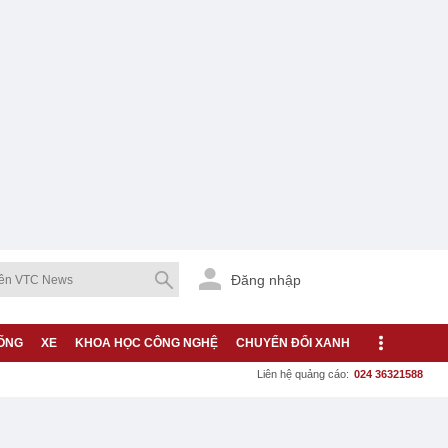
Đăng nhập
ỐNG
XE
KHOA HỌC CÔNG NGHỆ
CHUYỂN ĐỔI XANH
Liên hệ quảng cáo:
024 36321588