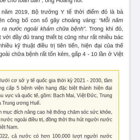
hoẻ cho toàn dân”,
ông Hoàng nói.
ác năm 2019, Bộ trưởng Y tế thời điểm đó là bà
iên công bố con số gây choáng váng:
“Mỗi năm
D ra nước ngoài khám chữa bệnh”.
Trong khi đó,
 với đầy đủ trang thiết bị cũng như rất nhiều bác
hiều kỹ thuật điều trị tiên tiến, hiện đại của thế
goài chữa bệnh rất tốn kém, gấp 4 - 10 lần ở Việt
ưới cơ sở y tế quốc gia thời kỳ 2021 - 2030, tầm
ng cấp 5 bệnh viện hạng đặc biệt thành hiện đại
u vực và quốc tế, gồm: Bạch Mai, Việt Đức, Trung
à Trung ương Huế.
m mục đích nâng cao hệ thống chăm sóc sức khỏe,
nước ngoài điều trị, đồng thời thu hút người nước
iệt Nam.
2022, cả nước có hơn 100.000 lượt người nước