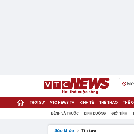
Mới
THỜI SỰ
VTC NEWS TV
KINH TẾ
THỂ THAO
THẾ G
BỆNH VÀ THUỐC
DINH DƯỠNG
GIỚI TÍNH
Sức khỏe
Tin tức