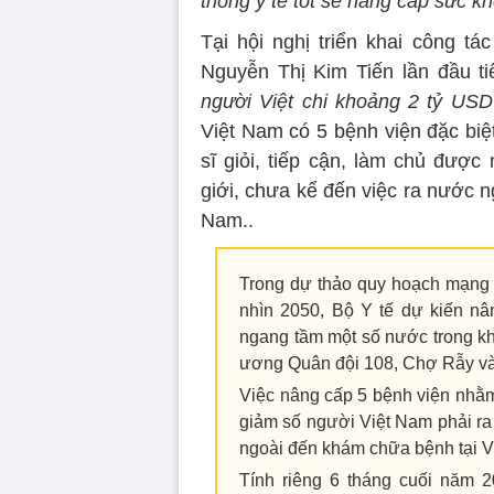
thống y tế tốt sẽ nâng cấp sức k
Tại hội nghị triển khai công t
Nguyễn Thị Kim Tiến lần đầu t
người Việt chi khoảng 2 tỷ US
Việt Nam có 5 bệnh viện đặc biệt
sĩ giỏi, tiếp cận, làm chủ được n
giới, chưa kể đến việc ra nước n
Nam..
Trong dự thảo quy hoạch mạng l
nhìn 2050, Bộ Y tế dự kiến nâ
ngang tầm một số nước trong kh
ương Quân đội 108, Chợ Rẫy v
Việc nâng cấp 5 bệnh viện nhằ
giảm số người Việt Nam phải ra 
ngoài đến khám chữa bệnh tại V
Tính riêng 6 tháng cuối năm 