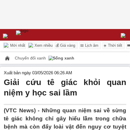
Mới nhất
Xem nhiều
💰 Giá vàng
📅 Lịch âm
☀️ Thời tiết

Chuyển đổi xanh
Sống xanh
Xuất bản ngày 03/05/2026 06:26 AM
Giải cứu tê giác khỏi quan
niệm y học sai lầm
(VTC News) -
Những quan niệm sai về sừng
tê giác không chỉ gây hiểu lầm trong chữa
bệnh mà còn đẩy loài vật đến nguy cơ tuyệt