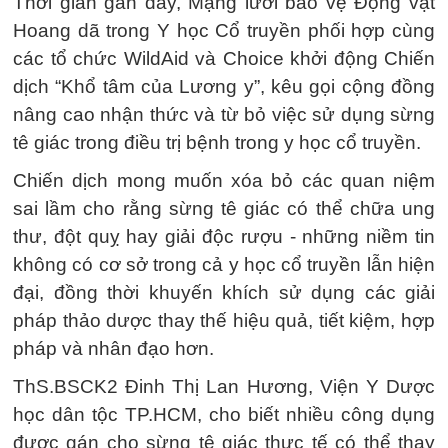
Thời gian gần đây, Mạng lưới bảo vệ Động vật
Hoang dã trong Y học Cổ truyền phối hợp cùng
các tổ chức WildAid và Choice khởi động Chiến
dịch “Khổ tâm của Lương y”, kêu gọi cộng đồng
nâng cao nhận thức và từ bỏ việc sử dụng sừng
tê giác trong điều trị bệnh trong y học cổ truyền.
Chiến dịch mong muốn xóa bỏ các quan niệm
sai lầm cho rằng sừng tê giác có thể chữa ung
thư, đột quỵ hay giải độc rượu - những niềm tin
không có cơ sở trong cả y học cổ truyền lẫn hiện
đại, đồng thời khuyến khích sử dụng các giải
pháp thảo dược thay thế hiệu quả, tiết kiệm, hợp
pháp và nhân đạo hơn.
ThS.BSCK2 Đinh Thị Lan Hương, Viện Y Dược
học dân tộc TP.HCM, cho biết nhiều công dụng
được gán cho sừng tê giác thực tế có thể thay