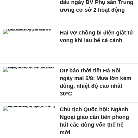
dấu ngày BV Phụ sản Trung
ương cơ sở 2 hoạt động
Hai vợ chồng bị điện giật tử
vong khi lau bể cá cảnh
Dự báo thời tiết Hà Nội
ngày mai 5/8: Mưa lớn kèm
dông, nhiệt độ cao nhất
30°C
Chủ tịch Quốc hội: Ngành
Ngoại giao cần tiên phong
hút các dòng vốn thế hệ
mới