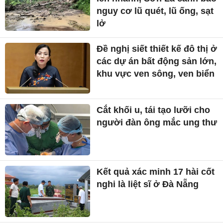
nguy cơ lũ quét, lũ ống, sạt
lở
Đề nghị siết thiết kế đô thị ở
các dự án bất động sản lớn,
khu vực ven sông, ven biển
Cắt khối u, tái tạo lưỡi cho
người đàn ông mắc ung thư
Kết quả xác minh 17 hài cốt
nghi là liệt sĩ ở Đà Nẵng