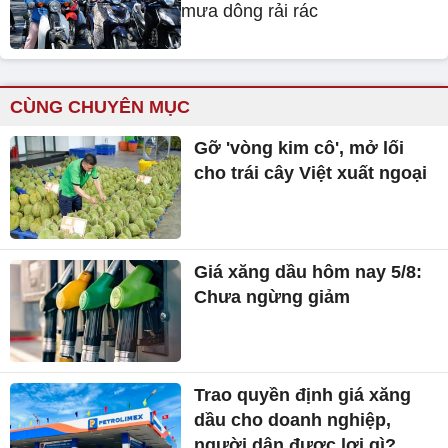
mưa dông rải rác
CÙNG CHUYÊN MỤC
Gỡ 'vòng kim cô', mở lối
cho trái cây Việt xuất ngoại
Giá xăng dầu hôm nay 5/8:
Chưa ngừng giảm
Trao quyền định giá xăng
dầu cho doanh nghiệp,
người dân được lợi gì?