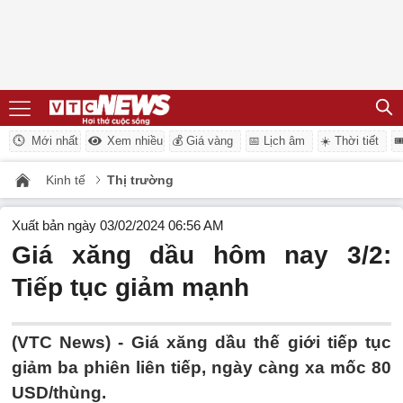
Mới nhất
Xem nhiều
💰 Giá vàng
📅 Lịch âm
☀️ Thời tiết

Kinh tế
Thị trường
Xuất bản ngày 03/02/2024 06:56 AM
Giá xăng dầu hôm nay 3/2:
Tiếp tục giảm mạnh
(VTC News) -
Giá xăng dầu thế giới tiếp tục
giảm ba phiên liên tiếp, ngày càng xa mốc 80
USD/thùng.