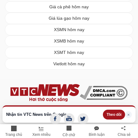
Giá cà phê hôm nay
Giá lúa gạo hôm nay
XSMN hôm nay
XSMB hôm nay
XSMT hôm nay
Vietlott hôm nay
Nhận tin VTC News trên Google
×
Theo dõi
Trang chủ
Xem nhiều
Bình luận
Chia sẻ
Cỡ chữ