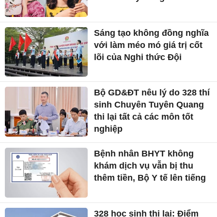
Sáng tạo không đồng nghĩa
với làm méo mó giá trị cốt
lõi của Nghi thức Đội
Bộ GD&ĐT nêu lý do 328 thí
sinh Chuyên Tuyên Quang
thi lại tất cả các môn tốt
nghiệp
Bệnh nhân BHYT không
khám dịch vụ vẫn bị thu
thêm tiền, Bộ Y tế lên tiếng
328 học sinh thi lại: Điểm