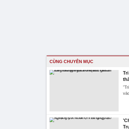
CÙNG CHUYÊN MỤC
Tr
th
"Tr
vào
'C
Tr