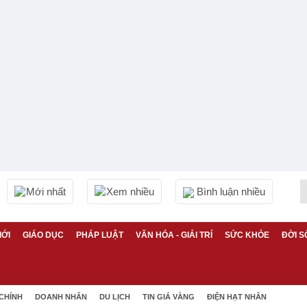
Mới nhất
Xem nhiều
Bình luận nhiều
IỚI
GIÁO DỤC
PHÁP LUẬT
VĂN HÓA - GIẢI TRÍ
SỨC KHỎE
ĐỜI S
 CHÍNH
DOANH NHÂN
DU LỊCH
TIN GIÁ VÀNG
ĐIỆN HẠT NHÂN