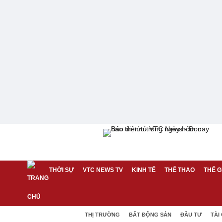
THỜI SỰ
VTC NEWS TV
KINH TẾ
THỂ THAO
THẾ G
THỊ TRƯỜNG
BẤT ĐỘNG SẢN
ĐẦU TƯ
TÀI