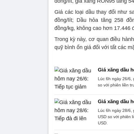
đồng/lít, giá xăng RON95 tăng 54
Giá các loại dầu thay đổi như s
đồng/lít; Dầu hỏa tăng 258 đồn
đồng/kg, không cao hơn 17.446 
Trong kỳ này, cơ quan điều hành
quỹ bình ổn giá đối với tất các m
Giá xăng dầu h
Lúc 6h ngày 26/6,
so với phiên liền 
Giá xăng dầu h
Lúc 6h ngày 28/6, 
USD so với phiên l
USD.