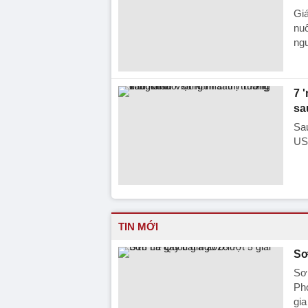
Giá
nuô
ng
7 
sa
Sau
USD
TIN MỚI
Sơ
Sơn
Ph
gia