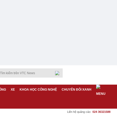
ỐNG
XE
KHOA HỌC CÔNG NGHỆ
CHUYỂN ĐỔI XANH
Liên hệ quảng cáo:
024 36321588