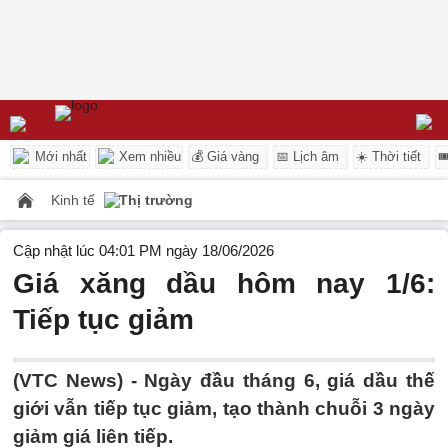
Mới nhất
Xem nhiều
💰 Giá vàng
📅 Lịch âm
☀️ Thời tiết

Kinh tế
Thị trường
Cập nhật lúc 04:01 PM ngày 18/06/2026
Giá xăng dầu hôm nay 1/6:
Tiếp tục giảm
(VTC News) -
Ngày đầu tháng 6, giá dầu thế
giới vẫn tiếp tục giảm, tạo thành chuỗi 3 ngày
giảm giá liên tiếp.