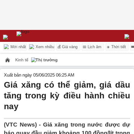
Mới nhất
Xem nhiều
💰 Giá vàng
📅 Lịch âm
☀️ Thời tiết

Kinh tế
Thị trường
Xuất bản ngày 05/06/2025 06:25 AM
Giá xăng có thể giảm, giá dầu
tăng trong kỳ điều hành chiều
nay
(VTC News) -
Giá xăng trong nước được dự
báo quay đầu giảm khoảng 100 đồng/lít trong