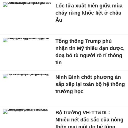
Lốc lửa xuất hiện giữa mùa
cháy rừng khốc liệt ở châu
Âu
Tổng thống Trump phủ
nhận tin Mỹ thiếu đạn dược,
doạ bỏ tù người rò rỉ thông
tin
Ninh Bình chốt phương án
sắp xếp lại toàn bộ hệ thống
trường học
Bộ trưởng VH-TT&DL:
Nhiều nét đặc sắc của nông
thôn mai một do bê tông