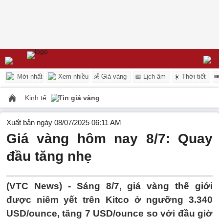
Mới nhất
Xem nhiều
💰 Giá vàng
📅 Lịch âm
☀️ Thời tiết

Kinh tế
Tin giá vàng
Xuất bản ngày 08/07/2025 06:11 AM
Giá vàng hôm nay 8/7: Quay
đầu tăng nhẹ
(VTC News) -
Sáng 8/7, giá vàng thế giới
được niêm yết trên Kitco ở ngưỡng 3.340
USD/ounce, tăng 7 USD/ounce so với đầu giờ