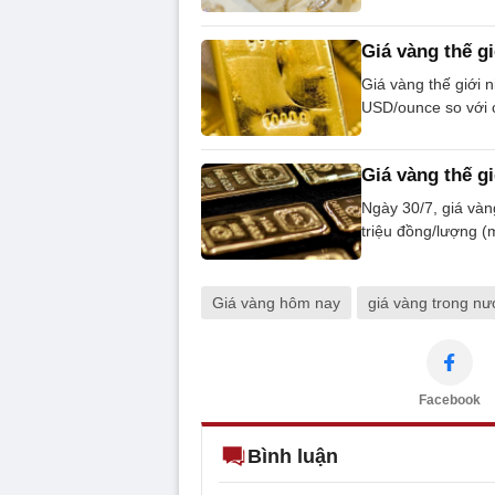
Giá vàng thế gi
Giá vàng thế giới 
USD/ounce so với c
Giá vàng thế gi
Ngày 30/7, giá vàn
triệu đồng/lượng (
Giá vàng hôm nay
giá vàng trong nư
Facebook
Bình luận