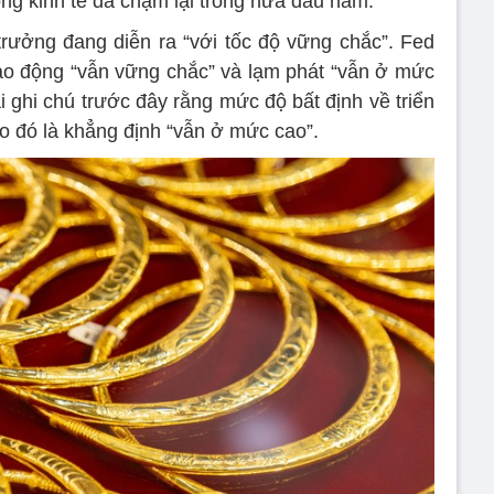
ng kinh tế đã chậm lại trong nửa đầu năm.
rưởng đang diễn ra “với tốc độ vững chắc”. Fed
 lao động “vẫn vững chắc” và lạm phát “vẫn ở mức
ại ghi chú trước đây rằng mức độ bất định về triển
ào đó là khẳng định “vẫn ở mức cao”.