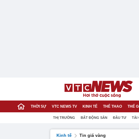
THỜI SỰ
VTC NEWS TV
KINH TẾ
THỂ THAO
THẾ G
THỊ TRƯỜNG
BẤT ĐỘNG SẢN
ĐẦU TƯ
TÀI
Kinh tế
Tin giá vàng