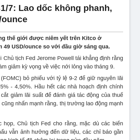
1/7: Lao dốc không phanh,
/ounce
ng thế giới được niêm yết trên Kitco ở
 49 USD/ounce so với đầu giờ sáng qua.
i Chủ tịch Fed Jerome Powell tái khẳng định rằng
làm giảm kỳ vọng về việc nới lỏng vào tháng 9.
(FOMC) bỏ phiếu với tỷ lệ 9-2 để giữ nguyên lãi
25% - 4,50%. Hầu hết các nhà hoạch định chính
 cắt giảm lãi suất để đánh giá tác động của thuế
n cũng nhấn mạnh rằng, thị trường lao động mạnh
c họp, Chủ tịch Fed cho rằng, mặc dù các biến
hẩu vẫn ảnh hưởng đến dữ liệu, các chỉ báo gần