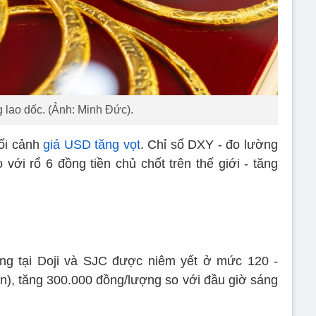
 lao dốc. (Ảnh: Minh Đức).
ối cảnh
giá USD tăng vọt
. Chỉ số DXY - đo lường
với rổ 6 đồng tiền chủ chốt trên thế giới - tăng
ếng tại Doji và SJC được niêm yết ở mức 120 -
án), tăng 300.000 đồng/lượng so với đầu giờ sáng