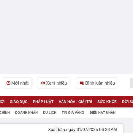
Mới nhất
Xem nhiều
Bình luận nhiều
IỚI
GIÁO DỤC
PHÁP LUẬT
VĂN HÓA - GIẢI TRÍ
SỨC KHỎE
ĐỜI S
 CHÍNH
DOANH NHÂN
DU LỊCH
TIN GIÁ VÀNG
ĐIỆN HẠT NHÂN
Xuất bản ngày 31/07/2025 06:23 AM