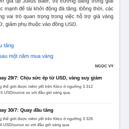
gia tại Julius Baer, thị trường đang trong giai
ực mạnh để tái khởi động đà tăng. Đồng thời, các
 vai trò quan trọng trong việc hỗ trợ giá vàng
ữ, giảm phụ thuộc vào đồng USD.
u tăng
g sau một năm mua vàng
NGỌC VY
ay 29/7: Chịu sức ép từ USD, vàng suy giảm
g thế giới được niêm yết trên Kitco ở ngưỡng 3.312
5 USD/ounce so với đầu giờ sáng qua.
ay 30/7: Quay đầu tăng
g thế giới được niêm yết trên Kitco ở ngưỡng 3.326
4 USD/ounce so với đầu giờ sáng qua.