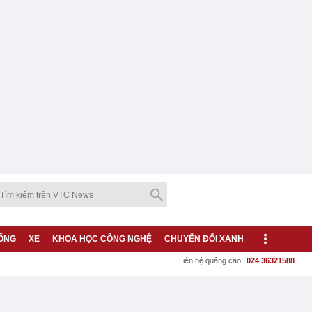
ỐNG
XE
KHOA HỌC CÔNG NGHỆ
CHUYỂN ĐỔI XANH
Liên hệ quảng cáo:
024 36321588