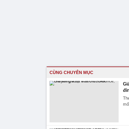
CÙNG CHUYÊN MỤC
Gi
đỉ
The
mố