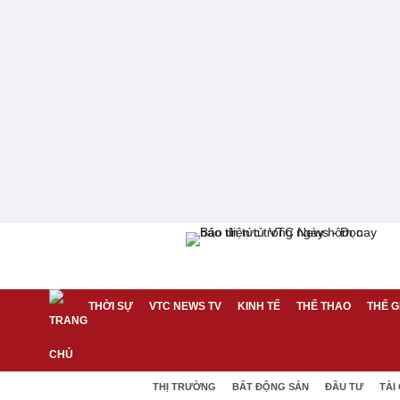
THỜI SỰ
VTC NEWS TV
KINH TẾ
THỂ THAO
THẾ G
THỊ TRƯỜNG
BẤT ĐỘNG SẢN
ĐẦU TƯ
TÀI