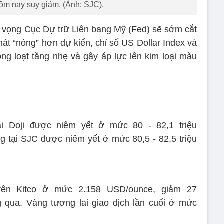
ôm nay suy giảm. (Ảnh: SJC).
n vọng Cục Dự trữ Liên bang Mỹ (Fed) sẽ sớm cắt
hát “nóng” hơn dự kiến, chỉ số US Dollar Index và
ồng loạt tăng nhẹ và gây áp lực lên kim loại màu
ại Doji được niêm yết ở mức 80 - 82,1 triệu
g tại SJC được niêm yết ở mức 80,5 - 82,5 triệu
trên Kitco ở mức 2.158 USD/ounce, giảm 27
 qua. Vàng tương lai giao dịch lần cuối ở mức