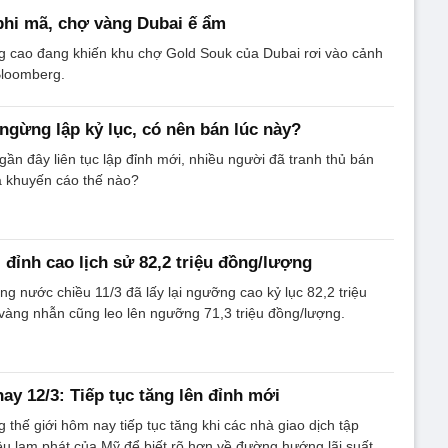
phi mã, chợ vàng Dubai ế ẩm
g cao đang khiến khu chợ Gold Souk của Dubai rơi vào cảnh
Bloomberg.
ngừng lập kỷ lục, có nên bán lúc này?
gần đây liên tục lập đỉnh mới, nhiều người đã tranh thủ bán
ia khuyến cáo thế nào?
i đỉnh cao lịch sử 82,2 triệu đồng/lượng
ng nước chiều 11/3 đã lấy lại ngưỡng cao kỷ lục 82,2 triệu
 vàng nhẫn cũng leo lên ngưỡng 71,3 triệu đồng/lượng.
ay 12/3: Tiếp tục tăng lên đỉnh mới
 thế giới hôm nay tiếp tục tăng khi các nhà giao dịch tập
iệu lạm phát của Mỹ để biết rõ hơn về đường hướng lãi suất