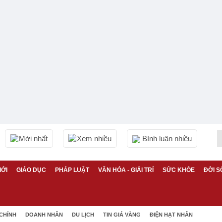
Mới nhất
Xem nhiều
Bình luận nhiều
IỚI
GIÁO DỤC
PHÁP LUẬT
VĂN HÓA - GIẢI TRÍ
SỨC KHỎE
ĐỜI S
 CHÍNH
DOANH NHÂN
DU LỊCH
TIN GIÁ VÀNG
ĐIỆN HẠT NHÂN