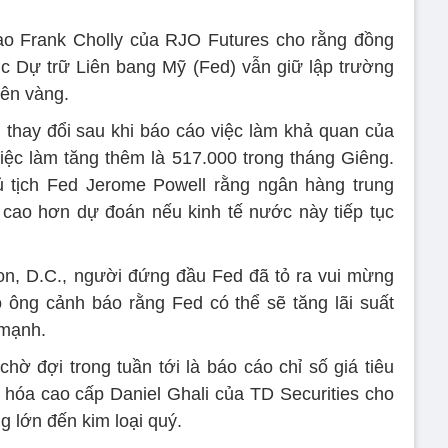
cao Frank Cholly của RJO Futures cho rằng đồng
c Dự trữ Liên bang Mỹ (Fed) vẫn giữ lập trường
lên vàng.
 thay đổi sau khi báo cáo việc làm khả quan của
iệc làm tăng thêm là 517.000 trong tháng Giêng.
ủ tịch Fed Jerome Powell rằng ngân hàng trung
 cao hơn dự đoán nếu kinh tế nước này tiếp tục
on, D.C., người đứng đầu Fed đã tỏ ra vui mừng
 ông cảnh báo rằng Fed có thể sẽ tăng lãi suất
 mạnh.
hờ đợi trong tuần tới là báo cáo chỉ số giá tiêu
 hóa cao cấp Daniel Ghali của TD Securities cho
g lớn đến kim loại quý.