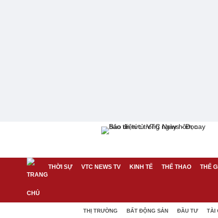
THỜI SỰ
VTC NEWS TV
KINH TẾ
THỂ THAO
THẾ G
THỊ TRƯỜNG
BẤT ĐỘNG SẢN
ĐẦU TƯ
TÀI