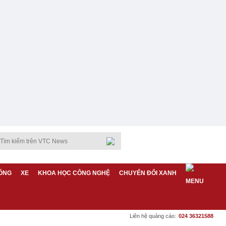
ỐNG
XE
KHOA HỌC CÔNG NGHỆ
CHUYỂN ĐỔI XANH
Liên hệ quảng cáo:
024 36321588