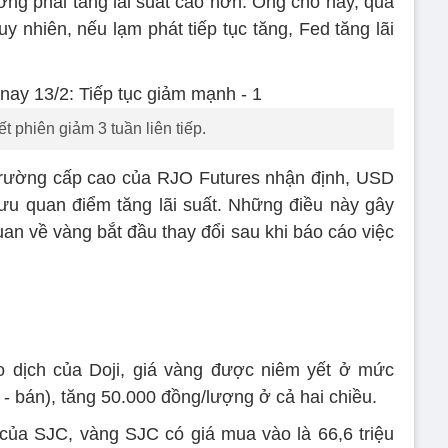
ơng phải tăng lãi suất cao hơn. Ông cho hay, quá
uy nhiên, nếu lạm phát tiếp tục tăng, Fed tăng lãi
t phiên giảm 3 tuần liên tiếp.
ị trường cấp cao của RJO Futures nhận định, USD
 lưu quan điểm tăng lãi suất. Những điều này gây
uan về vàng bắt đầu thay đổi sau khi báo cáo việc
o dịch của Doji, giá vàng được niêm yết ở mức
 - bán), tăng 50.000 đồng/lượng ở cả hai chiều.
h của SJC, vàng SJC có giá mua vào là 66,6 triệu