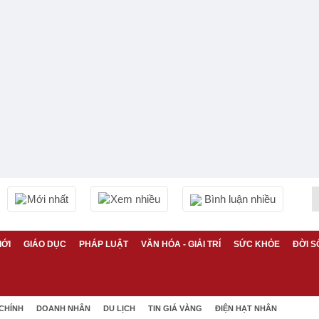
Mới nhất
Xem nhiều
Bình luận nhiều
IỚI
GIÁO DỤC
PHÁP LUẬT
VĂN HÓA - GIẢI TRÍ
SỨC KHỎE
ĐỜI S
 CHÍNH
DOANH NHÂN
DU LỊCH
TIN GIÁ VÀNG
ĐIỆN HẠT NHÂN