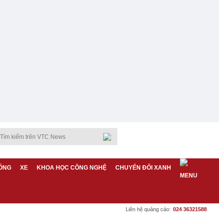
ỐNG
XE
KHOA HỌC CÔNG NGHỆ
CHUYỂN ĐỔI XANH
Liên hệ quảng cáo:
024 36321588