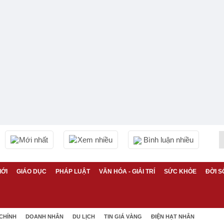
Mới nhất
Xem nhiều
Bình luận nhiều
IỚI
GIÁO DỤC
PHÁP LUẬT
VĂN HÓA - GIẢI TRÍ
SỨC KHỎE
ĐỜI S
 CHÍNH
DOANH NHÂN
DU LỊCH
TIN GIÁ VÀNG
ĐIỆN HẠT NHÂN