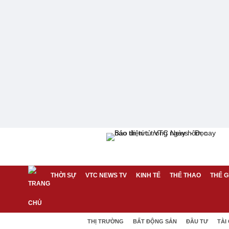
THỜI SỰ
VTC NEWS TV
KINH TẾ
THỂ THAO
THẾ G
THỊ TRƯỜNG
BẤT ĐỘNG SẢN
ĐẦU TƯ
TÀI